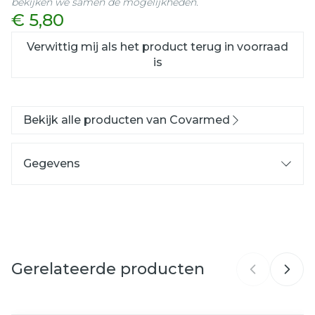
bekijken we samen de mogelijkheden.
€ 5,80
Verwittig mij als het product terug in voorraad
is
Bekijk alle producten van Covarmed
Gegevens
CNK
3024429
Organisaties
Covarmed
Gerelateerde producten
Merken
Covarmed
Breedte
22 mm
Navigeren door de elementen van de carrousel is mog
Druk om carrousel over te slaan
Druk op om naar carrouselnavigatie te gaan