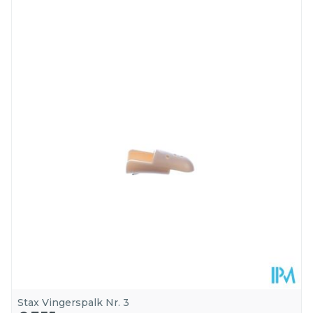
Lengte
369 mm
Diepte
12 mm
Kamertemperatuur (15°C -
Behoud
25°C)
Stax Vingerspalk Nr. 3