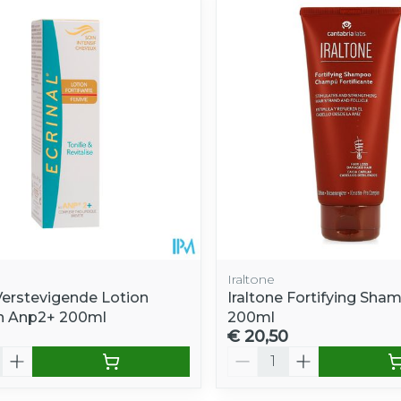
e minimale en maximale prijswaarden aan te passen.
Iraltone
 Verstevigende Lotion
Iraltone Fortifying Sh
n Anp2+ 200ml
200ml
€ 20,50
Aantal