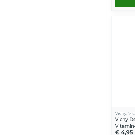
Vichy, Vi
Vichy D
Vitamin
€ 4,95