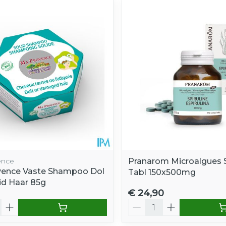
ence
Pranarom Microalgues S
ence Vaste Shampoo Dol
Tabl 150x500mg
d Haar 85g
€ 24,90
Aantal