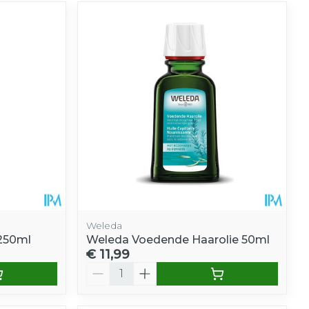
Weleda
 250ml
Weleda Voedende Haarolie 50ml
€ 11,99
Aantal