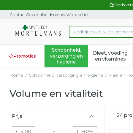
Ga naar de inhoud
Dia 1 van 1
Gratis ver
Contact
Gezondheidsnieuws
Voorschrift
Product, merk, categorie...
Schoonheid,
Dieet, voeding
verzorging en
Promoties
Toon submenu voor Schoonh
Toon subm
en vitamines
hygiëne
Home
/
Schoonheid, verzorging en hygiëne
/
Haar en Ho
Volume en vitaliteit
Doorgaan naar productlijst
24
pro
Prijs
filter
-
Minimumwaarde
Maximale waarde
€ 4,00
€ 60,99