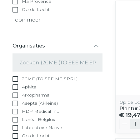
Ma Provence
Op de Locht
Toon meer
Organisaties
filter
2CME (TO SEE ME SPRL)
Apivita
Arkopharma
Op de Lo
Asepta (Akileine)
Plantur
HDP Medical Int.
€ 19,47
L'oréal Belgilux
Aantal
Laboratoire Native
Op de Locht