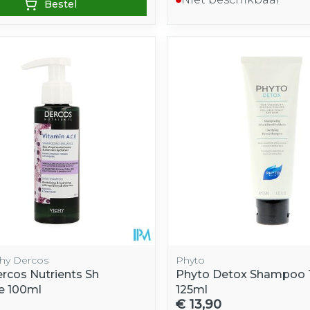
Bestel
chy Dercos
Phyto
ercos Nutrients Sh
Phyto Detox Shampoo 
e 100ml
125ml
€ 13,90