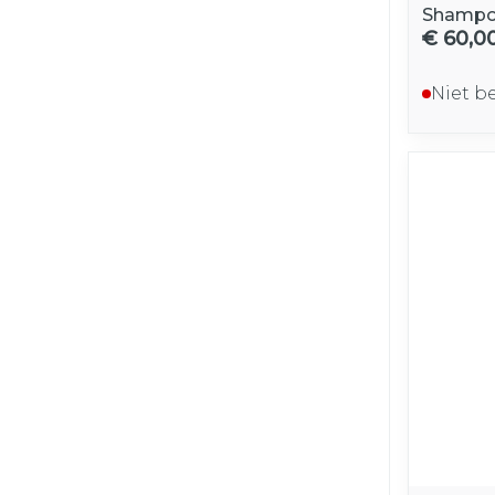
Shampo
€ 60,0
Niet b