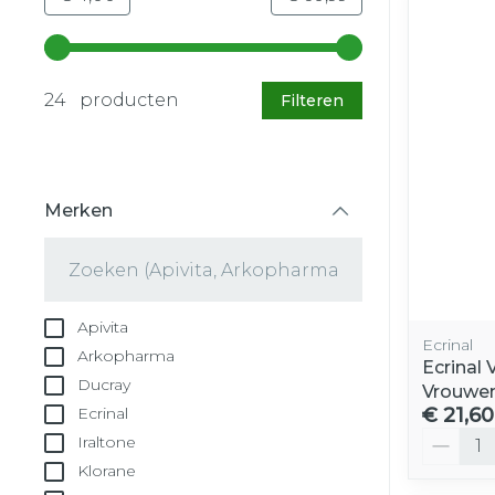
Gebruik de pijltjestoetsen links en rechts om d
24 producten
Filteren
Merken
filter
Apivita
Ecrinal
Arkopharma
Ecrinal
Ducray
Vrouwe
€ 21,60
Ecrinal
Aantal
Iraltone
Klorane