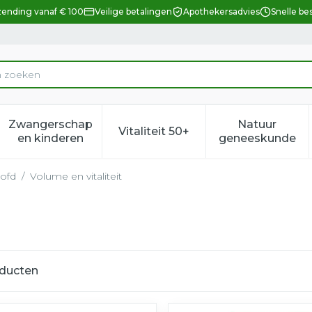
zending vanaf € 100
Veilige betalingen
Apothekersadvies
Snelle be
Zwangerschap
Natuur
Vitaliteit 50+
eid, verzorging en hygiëne categorie
enu voor Dieet, voeding en vitamines categorie
Toon submenu voor Zwangerschap en kindere
Toon submenu voor Vitalitei
Toon sub
en kinderen
geneeskunde
ofd
/
Volume en vitaliteit
ducten