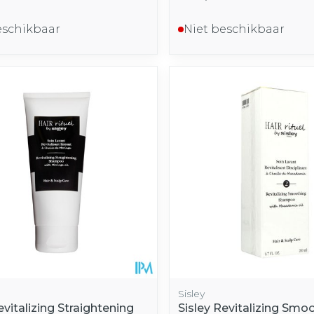
eschikbaar
Niet beschikbaar
Sisley
evitalizing Straightening
Sisley Revitalizing Smo