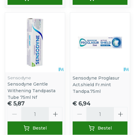
Sensodyne
Sensodyne Proglasur
Sensodyne Gentle
Act.shield Fr.mint
Withening Tandpasta
Tandpa.75ml
Tube 75ml Nf
€ 5,87
€ 6,94
Aantal
Aantal
Bestel
Bestel