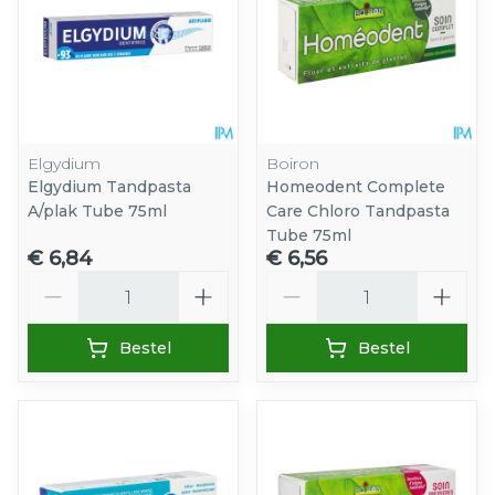
Elgydium
Boiron
Elgydium Tandpasta
Homeodent Complete
A/plak Tube 75ml
Care Chloro Tandpasta
Tube 75ml
€ 6,84
€ 6,56
Aantal
Aantal
Bestel
Bestel