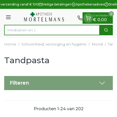
Dia 1 van 1
Ga naar de inhoud
 verzending vanaf € 100
Veilige betalingen
Apothekersadvies
Snell
0
0 artikelen
Menu
€ 0,00
Zoek
Product, merk, categorie...
Home
/
Schoonheid, verzorging en hygiëne
/
Mond
/
Tand
Tandpasta
Filteren
Producten
1
-
24
van
202