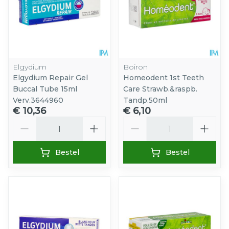
Elgydium
Boiron
Elgydium Repair Gel
Homeodent 1st Teeth
Buccal Tube 15ml
Care Strawb.&raspb.
Verv.3644960
Tandp.50ml
€ 10,36
€ 6,10
Aantal
Aantal
Bestel
Bestel