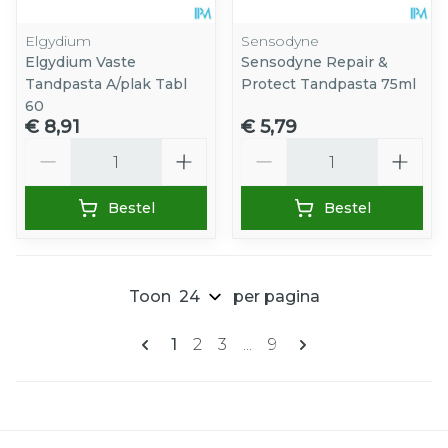
Elgydium
Sensodyne
Elgydium Vaste
Sensodyne Repair &
Tandpasta A/plak Tabl
Protect Tandpasta 75ml
60
€ 8,91
€ 5,79
Aantal
Aantal
Bestel
Bestel
Toon
per pagina
Pagina's
U lees momenteel pagina
Pagina
Pagina
Pagina
1
2
3
...
9