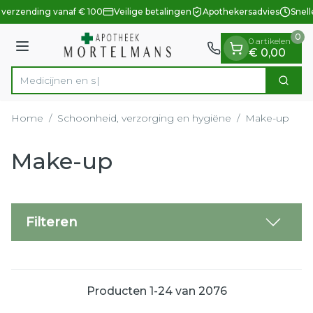
Dia 1 van 1
Ga naar de inhoud
 verzending vanaf € 100
Veilige betalingen
Apothekersadvies
Snell
0
0 artikelen
Menu
€ 0,00
Zoek
Product, merk, categorie...
Home
/
Schoonheid, verzorging en hygiëne
/
Make-up
Make-up
Filteren
Producten
1
-
24
van
2076