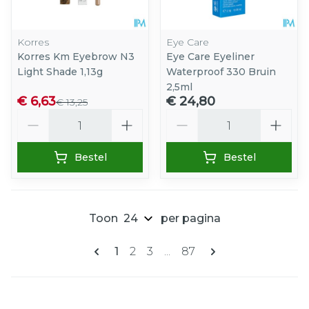
Korres
Eye Care
Korres Km Eyebrow N3
Eye Care Eyeliner
Light Shade 1,13g
Waterproof 330 Bruin
2,5ml
€ 6,63
€ 24,80
€ 13,25
Aantal
Aantal
Bestel
Bestel
Toon
per pagina
Pagina's
U lees momenteel pagina
Pagina
Pagina
Pagina
1
2
3
...
87