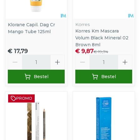
Korres
Klorane Capil. Dag Cr
Korres Km Mascara
Mango Tube 125ml
Volum Black Mineral 02
Brown 8ml
€ 17,79
€ 9,87
€ 19,74
Aantal
Aantal
Bestel
Bestel
PROMO