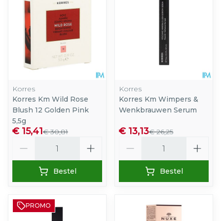
Korres
Korres
Korres Km Wild Rose
Korres Km Wimpers &
Blush 12 Golden Pink
Wenkbrauwen Serum
5,5g
€ 15,41
€ 13,13
€ 30,81
€ 26,25
Aantal
Aantal
Bestel
Bestel
PROMO