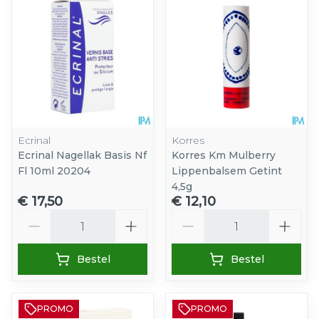
Ecrinal
Korres
Ecrinal Nagellak Basis Nf
Korres Km Mulberry
Fl 10ml 20204
Lippenbalsem Getint
4,5g
€ 17,50
€ 12,10
Aantal
Aantal
Bestel
Bestel
PROMO
PROMO