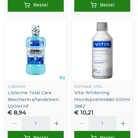
Bestel
Bestel
Listerine
Dentaid, Vitis
Listerine Total Care
Vitis Whitening
Bescherm.a/tandsteen
Mondspoelmiddel 500ml
500ml Nf
3882
€ 8,94
€ 10,21
Aantal
Aantal
Bestel
Bestel