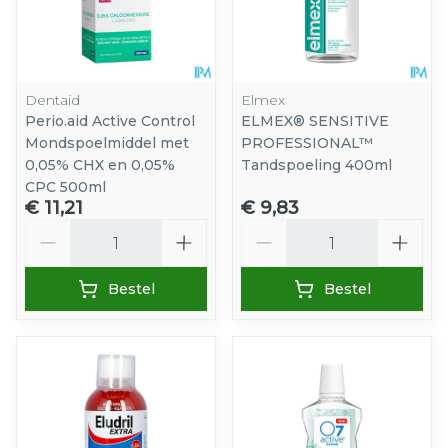
Dentaid
Elmex
Perio.aid Active Control
ELMEX® SENSITIVE
Mondspoelmiddel met
PROFESSIONAL™
0,05% CHX en 0,05%
Tandspoeling 400ml
CPC 500ml
€ 11,21
€ 9,83
Aantal
Aantal
Bestel
Bestel