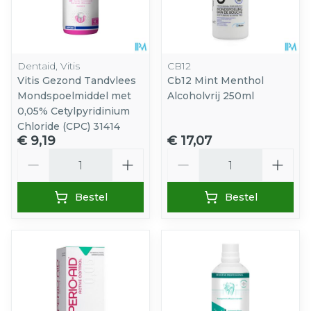
Dentaid, Vitis
CB12
Vitis Gezond Tandvlees
Cb12 Mint Menthol
Mondspoelmiddel met
Alcoholvrij 250ml
0,05% Cetylpyridinium
Chloride (CPC) 31414
€ 9,19
€ 17,07
Aantal
Aantal
Bestel
Bestel