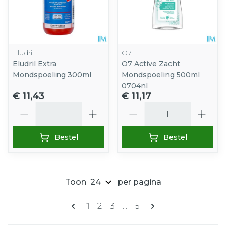
Eludril
O7
Eludril Extra
O7 Active Zacht
Mondspoeling 300ml
Mondspoeling 500ml
0704nl
€ 11,43
€ 11,17
Aantal
Aantal
Bestel
Bestel
Toon
per pagina
Pagina's
U lees momenteel pagina
Pagina
Pagina
Pagina
1
2
3
...
5