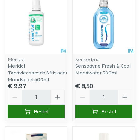
Meridol
Sensodyne
Meridol
Sensodyne Fresh & Cool
Tandvleesbesch.&fris.adem
Mondwater 500ml
Mondspoel.400ml
€ 9,97
€ 8,50
Aantal
Aantal
Bestel
Bestel