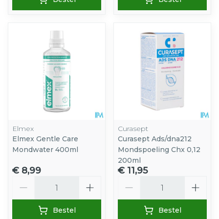
Elmex
Curasept
Elmex Gentle Care
Curasept Ads/dna212
Mondwater 400ml
Mondspoeling Chx 0,12
200ml
€ 8,99
€ 11,95
Aantal
Aantal
Bestel
Bestel