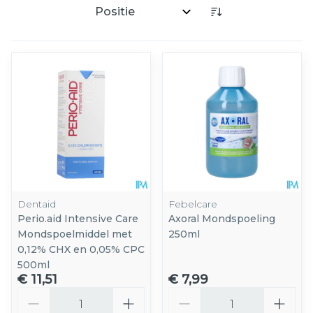
Sorteer op:
Dentaid
Febelcare
Perio.aid Intensive Care
Axoral Mondspoeling
Mondspoelmiddel met
250ml
0,12% CHX en 0,05% CPC
500ml
€ 11,51
€ 7,99
Aantal
Aantal