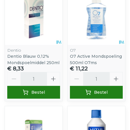
Dentio
O7
Dentio Blauw 0,12%
O7 Active Mondspoeling
Mondspoelmiddel 250ml
500ml O7ms
€ 8,33
€ 11,22
Aantal
Aantal
Bestel
Bestel