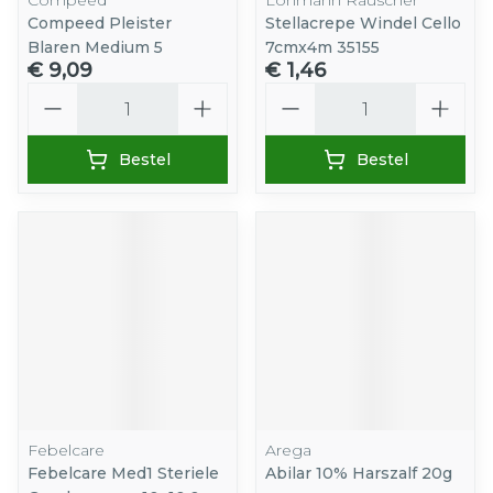
Compeed
Lohmann Rauscher
Compeed Pleister
Stellacrepe Windel Cello
Blaren Medium 5
7cmx4m 35155
€ 9,09
€ 1,46
Aantal
Aantal
Bestel
Bestel
Febelcare
Arega
Febelcare Med1 Steriele
Abilar 10% Harszalf 20g