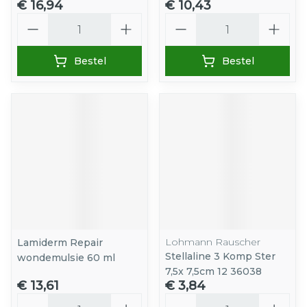
€ 16,94
€ 10,43
Aantal
Aantal
Bestel
Bestel
Lohmann Rauscher
Lamiderm Repair
Stellaline 3 Komp Ster
wondemulsie 60 ml
7,5x 7,5cm 12 36038
€ 13,61
€ 3,84
Aantal
Aantal