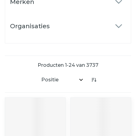
Merken
filter
Organisaties
filter
Producten
1
-
24
van
3737
Sorteer op: