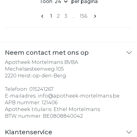
Toon
per pagina
Pagina's
U lees momenteel pagina
Pagina
Pagina
Pagina
1
2
3
...
156
Neem contact met ons op
Apotheek Mortelmans BVBA
Mechelsesteenweg 105
2220
Heist-op-den-Berg
Telefoon:
015241267
E-mailadres:
info@
apotheek-mortelmans.be
APB nummer:
121406
Apotheek titularis:
Ethel Mortelmans
BTW nummer:
BE0808840042
Klantenservice