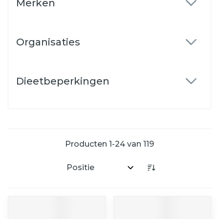
Merken
filter
Organisaties
filter
Dieetbeperkingen
filter
Producten
1
-
24
van
119
Sorteer op: