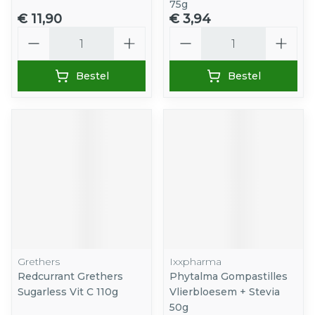
75g
€ 11,90
€ 3,94
Aantal
Aantal
Bestel
Bestel
Grethers
Ixxpharma
Redcurrant Grethers
Phytalma Gompastilles
Sugarless Vit C 110g
Vlierbloesem + Stevia
50g