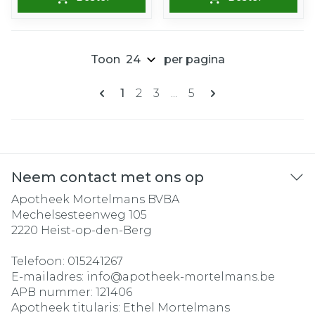
Toon
per pagina
Pagina's
U lees momenteel pagina
Pagina
Pagina
Pagina
1
2
3
...
5
Neem contact met ons op
Apotheek Mortelmans BVBA
Mechelsesteenweg 105
2220
Heist-op-den-Berg
Telefoon:
015241267
E-mailadres:
info@
apotheek-mortelmans.be
APB nummer:
121406
Apotheek titularis:
Ethel Mortelmans