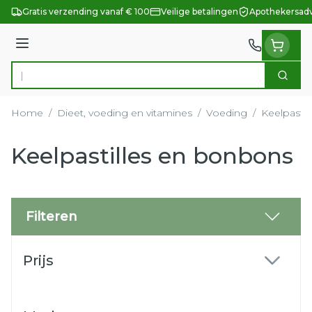
Ga naar de inhoud
Gratis verzending vanaf € 100
Veilige betalingen
Apothekersadv
Menu
Zoek
Product, merk, categorie...
Home
/
Dieet, voeding en vitamines
/
Voeding
/
Keelpasti
Keelpastilles en bonbons
Filteren
Doorgaan naar productlijst
Prijs
filter