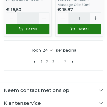
Massage Olie 50ml
€ 16,50
€ 15,87
Aantal
Aantal
Bestel
Bestel
Toon
per pagina
Pagina's
U lees momenteel pagina
Pagina
Pagina
Pagina
1
2
3
...
7
Neem contact met ons op
Klantenservice