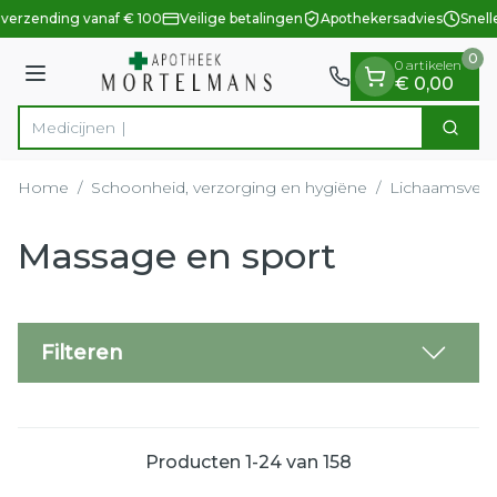
Dia 1 van 1
Ga naar de inhoud
 verzending vanaf € 100
Veilige betalingen
Apothekersadvies
Snelle
0
0 artikelen
Menu
€ 0,00
Zoek
Product, merk, categorie...
Home
/
Schoonheid, verzorging en hygiëne
/
Lichaamsverz
Massage en sport
Filteren
Producten
1
-
24
van
158