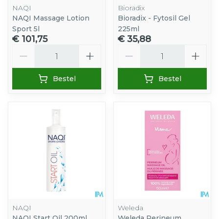
NAQI
Bioradix
NAQI Massage Lotion
Bioradix - Fytosil Gel
Sport 5l
225ml
€ 101,75
€ 35,88
Aantal
Aantal
Bestel
Bestel
NAQI
Weleda
NAQI Start Oil 200ml
Weleda Perineum