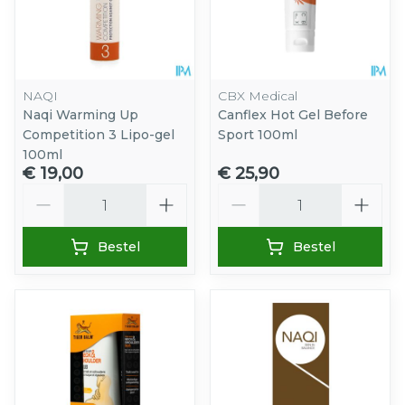
NAQI
CBX Medical
Naqi Warming Up
Canflex Hot Gel Before
Competition 3 Lipo-gel
Sport 100ml
100ml
€ 19,00
€ 25,90
Aantal
Aantal
Bestel
Bestel