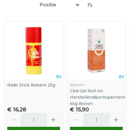
Sorteer op:
Boiron
Rado Stick Balsem 25g
Cbd Gel Roll-on
Herstellend&ontspannend
45g Boiron
€ 16,28
€ 15,90
Aantal
Aantal