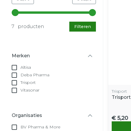
Gebruik de pijltjestoetsen links en rechts om d
7 producten
Filteren
Merken
filter
Altisa
Deba Pharma
Trisport
Vitasonar
Trisport
Trispor
Organisaties
€ 5,20
filter
BV Pharma & More