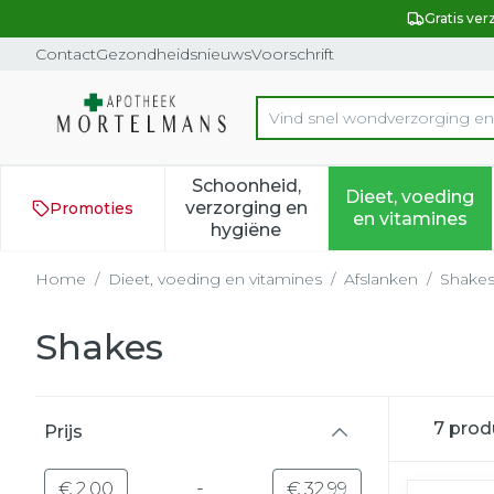
Ga naar de inhoud
Dia 1 van 1
Gratis ver
Contact
Gezondheidsnieuws
Voorschrift
Vind snel wondverzorging e
Product, merk, categorie...
Schoonheid,
Dieet, voeding
verzorging en
Promoties
Toon submenu voor Schoonh
Toon subm
en vitamines
hygiëne
Home
/
Dieet, voeding en vitamines
/
Afslanken
/
Shake
Shakes
Doorgaan naar productlijst
7
prod
Prijs
filter
-
Minimumwaarde
Maximale waarde
€ 2,00
€ 32,99