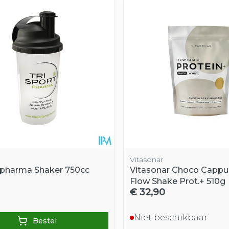
e minimale en maximale prijswaarden aan te passen.
Vitasonar
tpharma Shaker 750cc
Vitasonar Choco Cappu
Flow Shake Prot.+ 510g
€ 32,90
Niet beschikbaar
Bestel