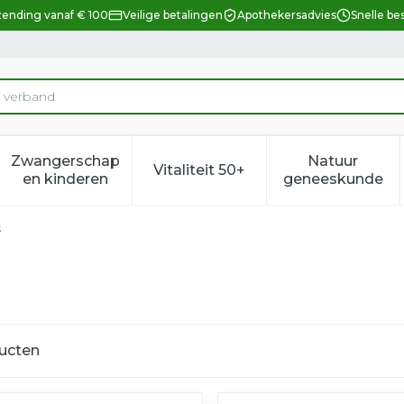
zending vanaf € 100
Veilige betalingen
Apothekersadvies
Snelle be
n
Zwangerschap
Natuur
Vitaliteit 50+
eid, verzorging en hygiëne categorie
enu voor Dieet, voeding en vitamines categorie
Toon submenu voor Zwangerschap en kindere
Toon submenu voor Vitalitei
Toon sub
en kinderen
geneeskunde
s
ucten