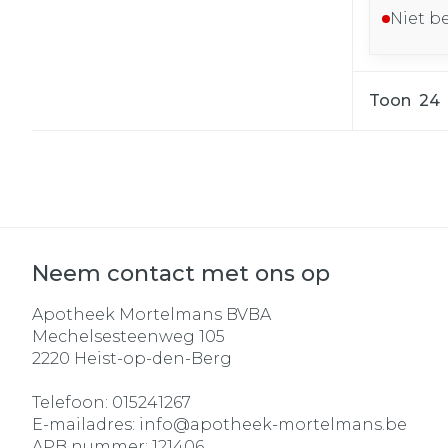
Niet b
Toon
Neem contact met ons op
Apotheek Mortelmans BVBA
Mechelsesteenweg 105
2220
Heist-op-den-Berg
Telefoon:
015241267
E-mailadres:
info@
apotheek-mortelmans.be
APB nummer:
121406