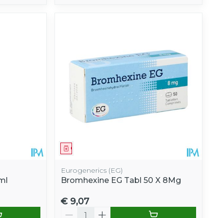
Geneesmiddel
Eurogenerics (EG)
ml
Bromhexine EG Tabl 50 X 8Mg
€ 9,07
Aantal