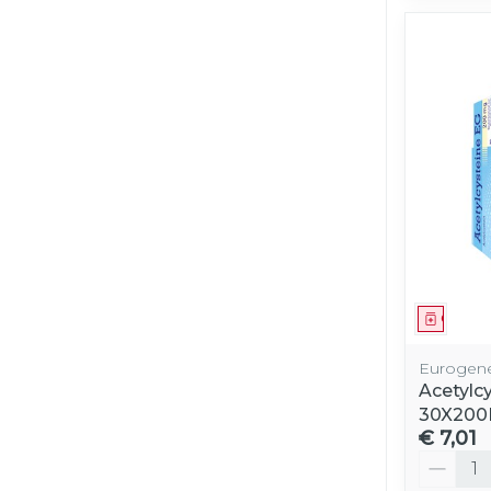
Genees
Eurogene
Acetylc
30X20
€ 7,01
Aantal