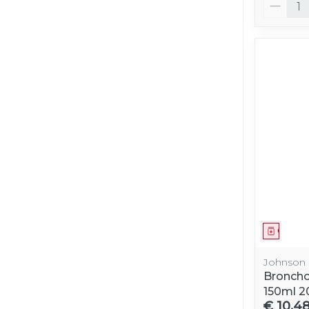
Aantal
Genees
Johnson 
Broncho
150ml 
€ 10,4