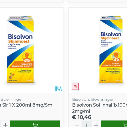
middel
Geneesmiddel
, Boehringer
Bisolvon, Boehringer
n Sir 1 X 200ml 8mg/5ml
Bisolvon Sol Inhal 1x100
2mg/ml
€ 10,46
Aantal