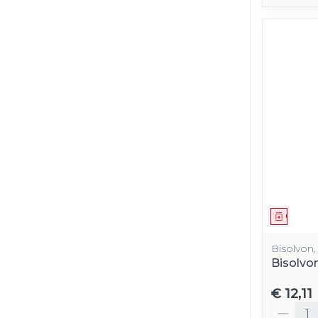
Genees
Bisolvon
Bisolvo
€ 12,11
Aantal