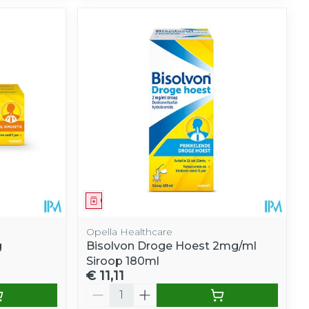
Geneesmiddel
Opella Healthcare
g
Bisolvon Droge Hoest 2mg/ml
Siroop 180ml
€ 11,11
Aantal