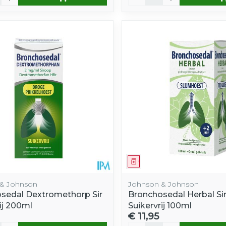
middel
Geneesmiddel
& Johnson
Johnson & Johnson
sedal Dextromethorp Sir
Bronchosedal Herbal Si
ij 200ml
Suikervrij 100ml
€ 11,95