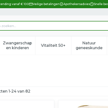
zending vanaf € 100
Veilige betalingen
Apothekersadvies
Snelle be
Zwangerschap
Natuur
Vitaliteit 50+
eid, verzorging en hygiëne categorie
enu voor Dieet, voeding en vitamines categorie
Toon submenu voor Zwangerschap en kindere
Toon submenu voor Vitalitei
Toon sub
en kinderen
geneeskunde
cten
1
-
24
van
82