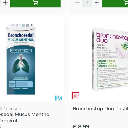
Aantal
middel
Geneesmiddel
& Johnson
Bronchostop Duo Pastil
sedal Mucus Menthol
20mg/ml
8
€ 8,99