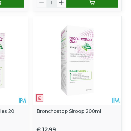
Aantal
Geneesmiddel
les 20
Bronchostop Siroop 200ml
€ 12,99