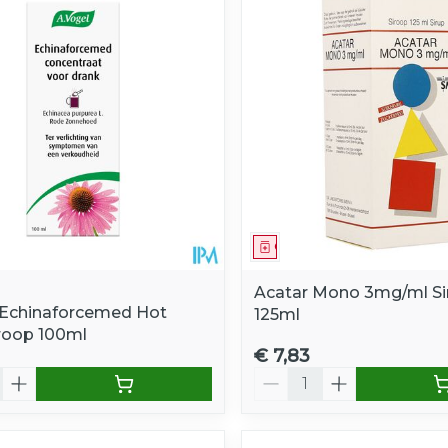
e minimale en maximale prijswaarden aan te passen.
middel
Geneesmiddel
Acatar Mono 3mg/ml Si
 Echinaforcemed Hot
125ml
iroop 100ml
€ 7,83
Aantal