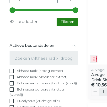
Gebruik de pijltjestoetsen links en rechts om d
82 producten
Filteren
Actieve bestandsdelen
filter
Genees
A. Vogel
Althaea radix (droog extract)
A.vogel
Althaea radix (vloeibaar extract)
Drink S
Echinacea purpurea (tinctuur (kruid))
€ 10,56
Echinacea purpurea (tinctuur
Aantal
(wortel))
Eucalyptus (vluchtige olie)