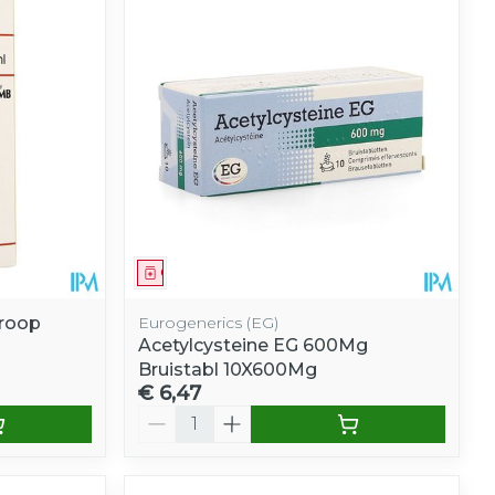
Geneesmiddel
roop
Eurogenerics (EG)
Acetylcysteine EG 600Mg
Bruistabl 10X600Mg
€ 6,47
Aantal