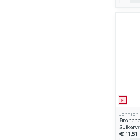
Genees
Johnson 
Broncho
Suikervr
€ 11,51