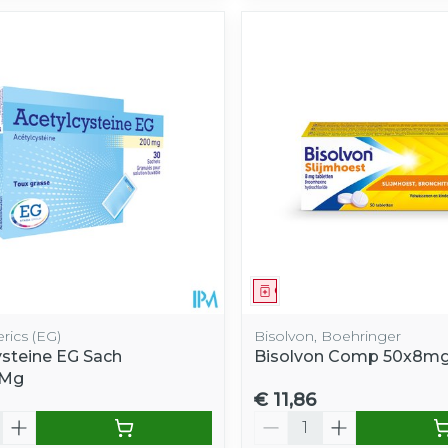
middel
Geneesmiddel
rics (EG)
Bisolvon, Boehringer
ysteine EG Sach
Bisolvon Comp 50x8m
0Mg
€ 11,86
Aantal