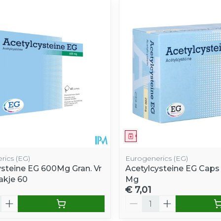
middel
Geneesmiddel
rics (EG)
Eurogenerics (EG)
ysteine EG 600Mg Gran. Vr
Acetylcysteine EG Caps
akje 60
Mg
€ 7,01
Aantal