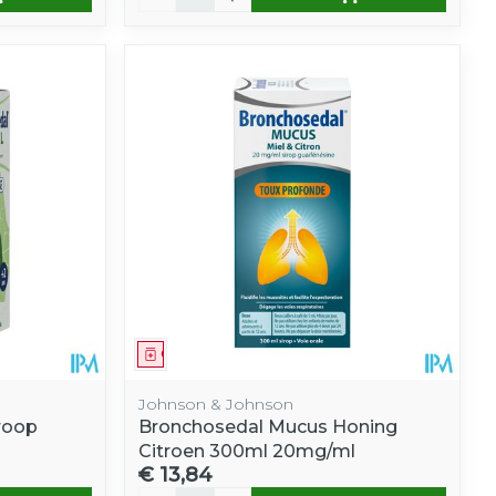
Geneesmiddel
Johnson & Johnson
roop
Bronchosedal Mucus Honing
Citroen 300ml 20mg/ml
€ 13,84