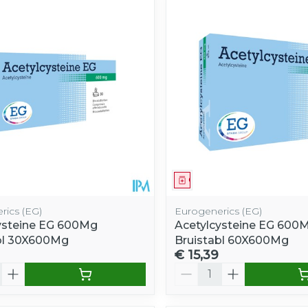
middel
Geneesmiddel
rics (EG)
Eurogenerics (EG)
ysteine EG 600Mg
Acetylcysteine EG 600
bl 30X600Mg
Bruistabl 60X600Mg
€ 15,39
Aantal