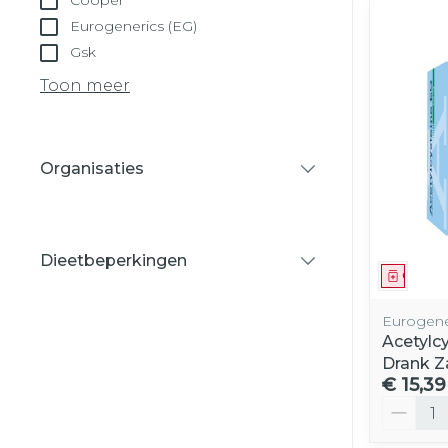
Cooper
Eurogenerics (EG)
Gsk
Toon meer
Organisaties
filter
Dieetbeperkingen
Genees
filter
Eurogene
Acetylc
Drank Z
€ 15,39
Aantal