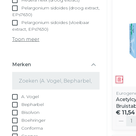
Hedera helix (droog extract)
Pelargonium sidoides (droog extract,
EPs7630)
Pelargonium sidoides (vloeibaar
extract, EPs7630)
Toon meer
Merken
filter
Genees
Eurogene
A. Vogel
Acetylc
Bepharbel
Bruista
€ 11,54
Bisolvon
Aantal
Boehringer
Conforma