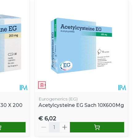
Geneesmiddel
Eurogenerics (EG)
 30 X 200
Acetylcysteine EG Sach 10X600Mg
€ 6,02
Aantal