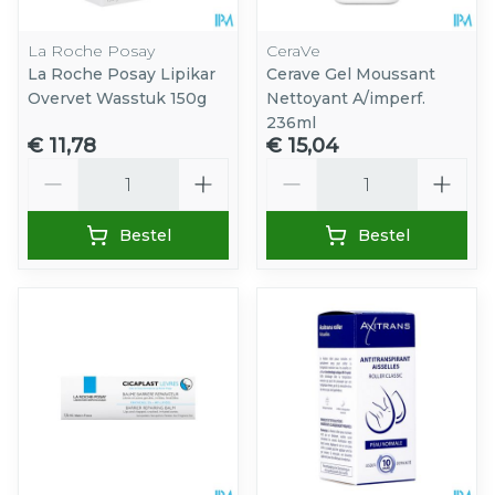
La Roche Posay
CeraVe
La Roche Posay Lipikar
Cerave Gel Moussant
Overvet Wasstuk 150g
Nettoyant A/imperf.
236ml
€ 11,78
€ 15,04
Aantal
Aantal
Bestel
Bestel