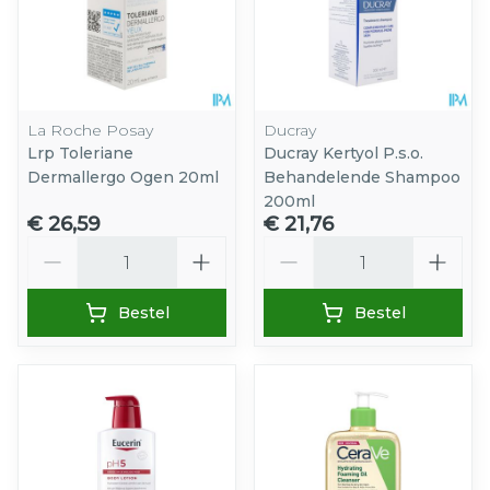
La Roche Posay
Ducray
Lrp Toleriane
Ducray Kertyol P.s.o.
Dermallergo Ogen 20ml
Behandelende Shampoo
200ml
€ 26,59
€ 21,76
Aantal
Aantal
Bestel
Bestel