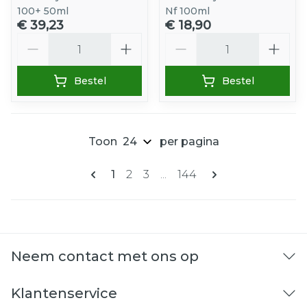
100+ 50ml
Nf 100ml
€ 39,23
€ 18,90
Aantal
Aantal
Bestel
Bestel
Toon
per pagina
Pagina's
U lees momenteel pagina
Pagina
Pagina
Pagina
1
2
3
...
144
Neem contact met ons op
Klantenservice