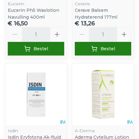
Eucerin
CeraVe
Eucerin Ph5 Waslotion
Cerave Balsem
Navulling 400ml
Hydraterend 177ml
€ 16,50
€ 13,26
Aantal
Aantal
Bestel
Bestel
Isdin
A-Derma
Isdin Eryfotona Ak-fluid
Aderma Cytelium Lotion