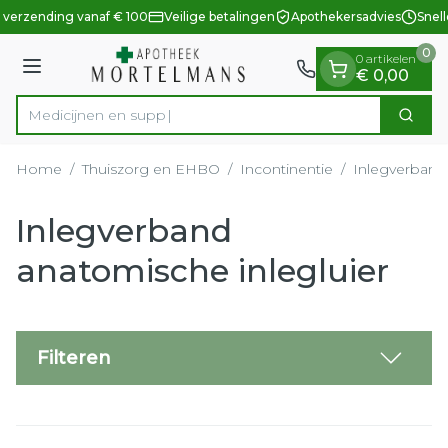
Dia 1 van 1
Ga naar de inhoud
 verzending vanaf € 100
Veilige betalingen
Apothekersadvies
Snell
0
0 artikelen
Menu
€ 0,00
Zoek
Product, merk, categorie...
Home
/
Thuiszorg en EHBO
/
Incontinentie
/
Inlegverband 
Inlegverband
anatomische inlegluier
Filteren