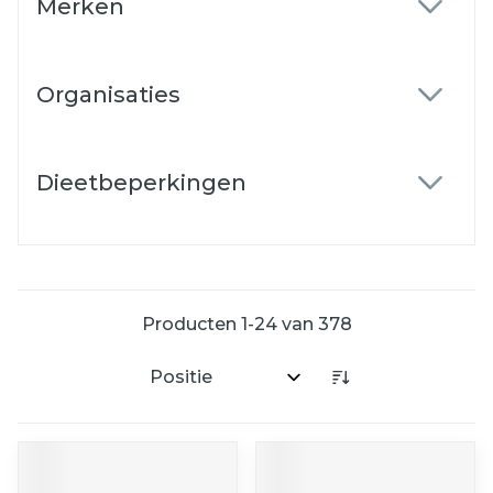
Merken
filter
Organisaties
filter
Dieetbeperkingen
filter
Producten
1
-
24
van
378
Sorteer op: