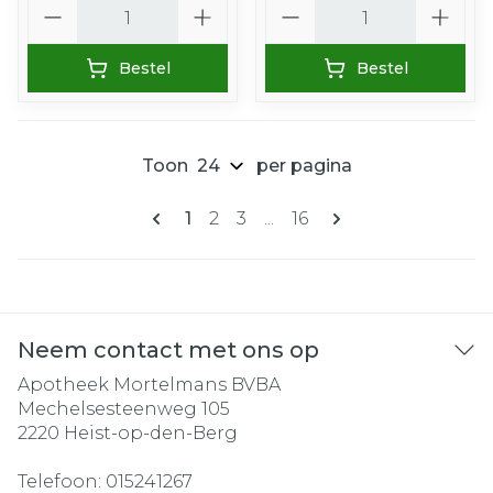
Aantal
Aantal
Bestel
Bestel
Toon
per pagina
Pagina's
U lees momenteel pagina
Pagina
Pagina
Pagina
1
2
3
...
16
Neem contact met ons op
Apotheek Mortelmans BVBA
Mechelsesteenweg 105
2220
Heist-op-den-Berg
Telefoon:
015241267