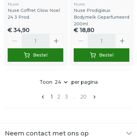
Nuxe
Nuxe
Nuxe Coffret Glow Noel
Nuxe Prodigieux
24 3 Prod.
Bodymelk Geparfumeerd
200ml
€ 34,90
€ 18,80
Aantal
Aantal
Bestel
Bestel
Toon
per pagina
Pagina's
U lees momenteel pagina
Pagina
Pagina
Pagina
1
2
3
...
20
Neem contact met ons op