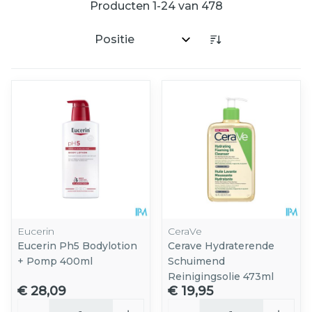
Producten
1
-
24
van
478
Sorteer op:
Eucerin
CeraVe
Eucerin Ph5 Bodylotion
Cerave Hydraterende
+ Pomp 400ml
Schuimend
Reinigingsolie 473ml
€ 28,09
€ 19,95
Aantal
Aantal