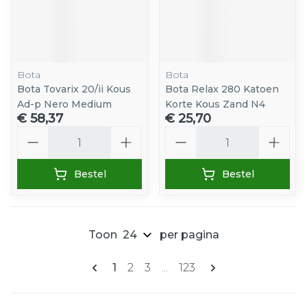
Bota
Bota
Bota Tovarix 20/ii Kous
Bota Relax 280 Katoen
Ad-p Nero Medium
Korte Kous Zand N4
€ 58,37
€ 25,70
Aantal
Aantal
Bestel
Bestel
Toon
per pagina
Pagina's
U lees momenteel pagina
Pagina
Pagina
Pagina
1
2
3
...
123