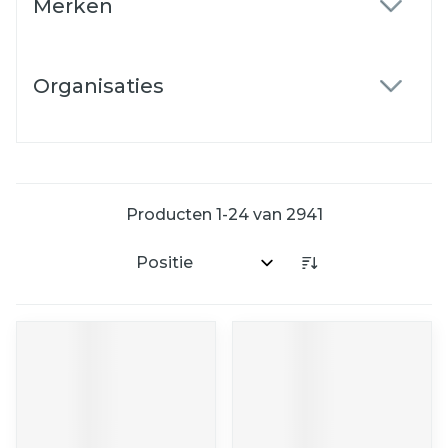
Merken
filter
Organisaties
filter
Producten
1
-
24
van
2941
Sorteer op: