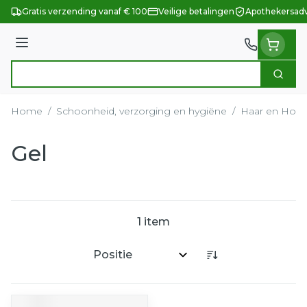
Ga naar de inhoud
Gratis verzending vanaf € 100
Veilige betalingen
Apothekersadv
Menu
Zoek
Product, merk, categorie...
Home
/
Schoonheid, verzorging en hygiëne
/
Haar en Hoof
Gel
1
item
Sorteer op: