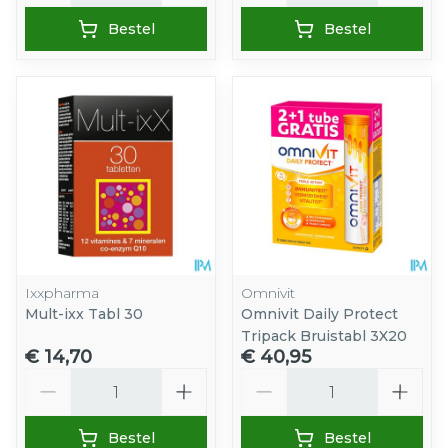
Bestel
Bestel
Ixxpharma
Omnivit
Mult-ixx Tabl 30
Omnivit Daily Protect
Tripack Bruistabl 3X20
€ 14,70
€ 40,95
Aantal
Aantal
Bestel
Bestel