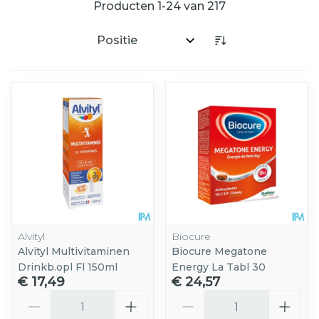
Producten
1
-
24
van
217
Sorteer op:
Alvityl
Biocure
Alvityl Multivitaminen
Biocure Megatone
Drinkb.opl Fl 150ml
Energy La Tabl 30
€ 17,49
€ 24,57
Aantal
Aantal