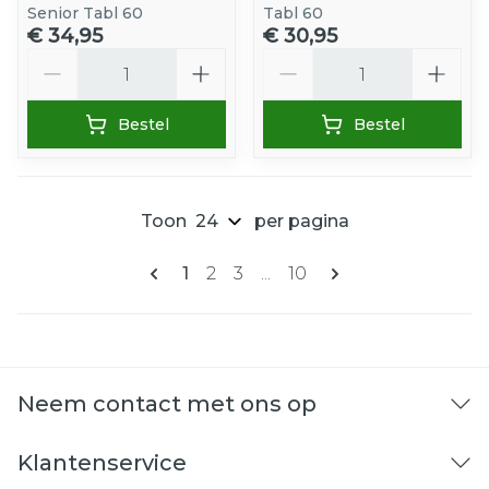
Senior Tabl 60
Tabl 60
€ 34,95
€ 30,95
Aantal
Aantal
Bestel
Bestel
Toon
per pagina
Pagina's
U lees momenteel pagina
Pagina
Pagina
Pagina
1
2
3
...
10
Neem contact met ons op
Klantenservice