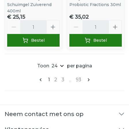
Schuimgel Zuiverend
Probiotic Fractions 30ml
400ml
€ 25,15
€ 35,02
Aantal
Aantal
Bestel
Bestel
Toon
per pagina
Pagina's
U lees momenteel pagina
Pagina
Pagina
Pagina
1
2
3
...
93
Neem contact met ons op