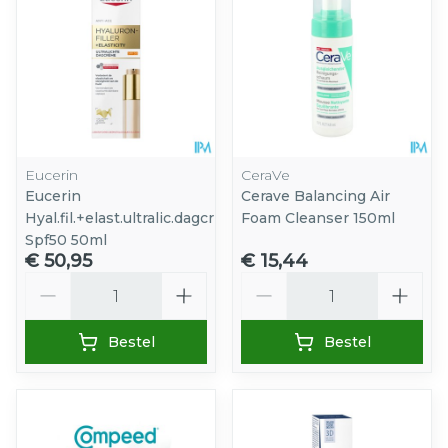
Eucerin
CeraVe
Eucerin
Cerave Balancing Air
Hyal.fil.+elast.ultralic.dagcr
Foam Cleanser 150ml
Spf50 50ml
€ 50,95
€ 15,44
Aantal
Aantal
Bestel
Bestel