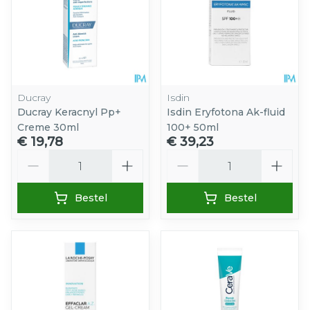
Ducray
Isdin
Ducray Keracnyl Pp+
Isdin Eryfotona Ak-fluid
Creme 30ml
100+ 50ml
€ 19,78
€ 39,23
Aantal
Aantal
Bestel
Bestel