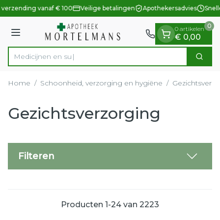
Dia 1 van 1
Ga naar de inhoud
 verzending vanaf € 100
Veilige betalingen
Apothekersadvies
Snell
0
0 artikelen
Menu
€ 0,00
Zoek
Product, merk, categorie...
Home
/
Schoonheid, verzorging en hygiëne
/
Gezichtsverzo
Gezichtsverzorging
Filteren
Producten
1
-
24
van
2223