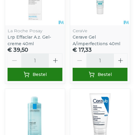
La Roche Posay
CeraVe
Lrp Effaclar A.z. Gel-
Cerave Gel
creme 40ml
A/imperfections 40ml
€ 39,50
€ 17,33
Aantal
Aantal
Bestel
Bestel