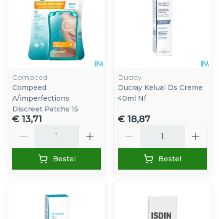
Compeed
Ducray
Compeed
Ducray Kelual Ds Creme
A/imperfections
40ml Nf
Discreet Patchs 15
€ 13,71
€ 18,87
Aantal
Aantal
Bestel
Bestel