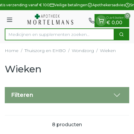
Dia 1 van 1
Ga naar de inhoud
tis verzending vanaf € 100
Veilige betalingen
Apothekersadvies
Sn
0
0 artikelen
Menu
€ 0,00
Medicijnen en supplementen zoeken...
Zoek
Product, merk, categorie...
Home
/
Thuiszorg en EHBO
/
Wondzorg
/
Wieken
Wieken
Filteren
8
producten