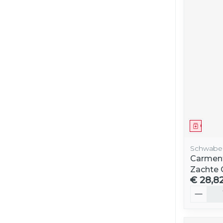
Genees
Schwabe
Carment
Zachte 
€ 28,8
Aantal