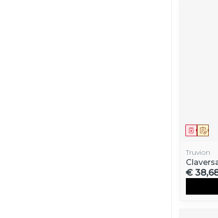
Genees
Op 
Truvion
Clavers
€ 38,6