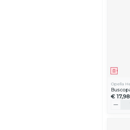
Genees
Opella H
Buscop
€ 17,98
Aantal