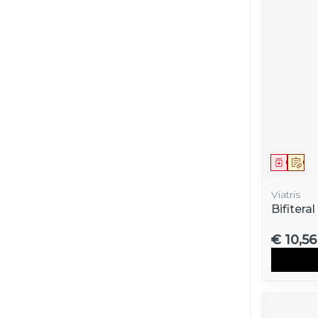
Genees
Op 
Viatris
Bifitera
€ 10,56