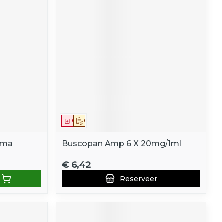
Geneesmiddel
Op voorschrift
rma
Buscopan Amp 6 X 20mg/1ml
€ 6,42
Reserveer