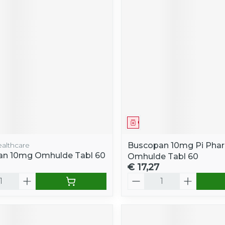
middel
Geneesmiddel
ealthcare
Buscopan 10mg Pi Pha
an 10mg Omhulde Tabl 60
Omhulde Tabl 60
€ 17,27
Aantal