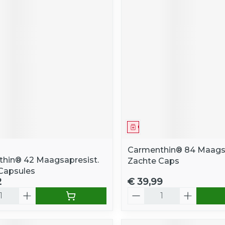
middel
Geneesmiddel
Carmenthin® 84 Maagsa
hin® 42 Maagsapresist.
Zachte Caps
Capsules
2
€ 39,99
Aantal