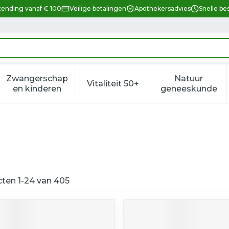
zending vanaf € 100
Veilige betalingen
Apothekersadvies
Snelle be
Zwangerschap
Natuur
Vitaliteit 50+
eid, verzorging en hygiëne categorie
enu voor Dieet, voeding en vitamines categorie
Toon submenu voor Zwangerschap en kindere
Toon submenu voor Vitalitei
Toon sub
en kinderen
geneeskunde
cten
1
-
24
van
405