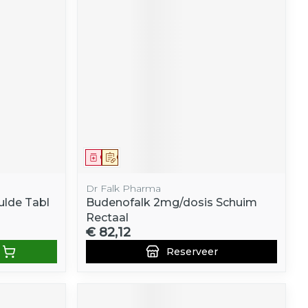
Geneesmiddel
Op voorschrift
Dr Falk Pharma
lde Tabl
Budenofalk 2mg/dosis Schuim
Rectaal
€ 82,12
Reserveer