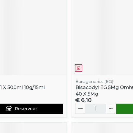
middel
voorschrift
Geneesmiddel
Eurogenerics (EG)
l 1 X 500ml 10g/15ml
Bisacodyl EG 5Mg Omhu
40 X 5Mg
€ 6,10
Aantal
Reserveer