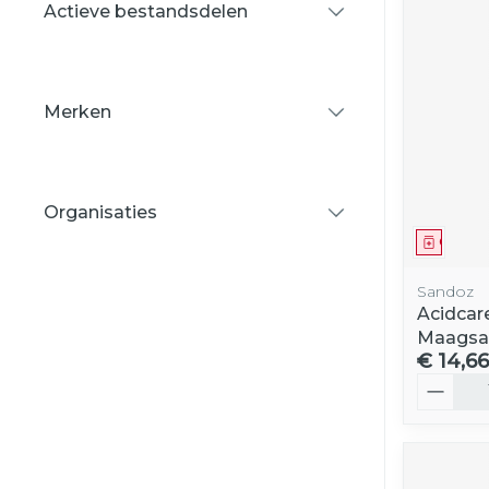
Actieve bestandsdelen
filter
Merken
filter
Organisaties
filter
Genees
Sandoz
Acidcar
Maagsa
€ 14,66
Aantal