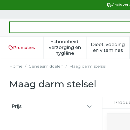
Ga naar de inhoud
Gratis ver
Product, merk, categorie...
Schoonheid,
Dieet, voeding
verzorging en
Promoties
Toon submenu voor Schoonh
Toon subm
en vitamines
hygiëne
Home
/
Geneesmiddelen
/
Maag darm stelsel
Maag darm stelsel
Doorgaan naar productlijst
Produ
Prijs
filter