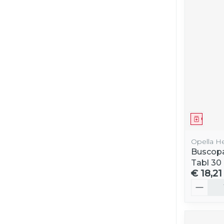
Genees
Opella H
Buscop
Tabl 30
€ 18,21
Aantal