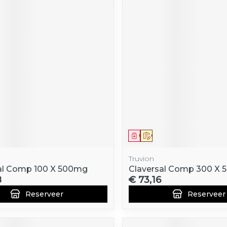
middel
voorschrift
Geneesmiddel
Op voorschrift
Truvion
al Comp 100 X 500mg
Claversal Comp 300 X
8
€ 73,16
Reserveer
Reserveer