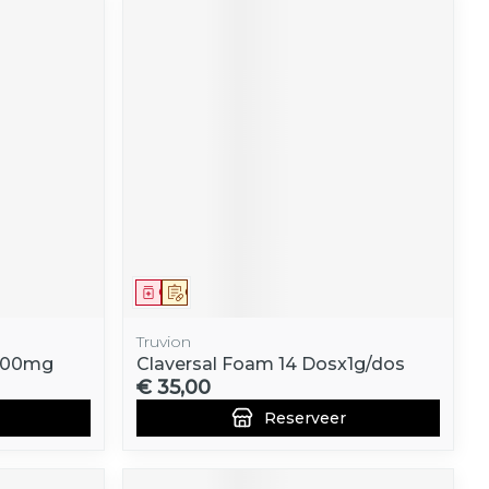
Geneesmiddel
Op voorschrift
Truvion
 500mg
Claversal Foam 14 Dosx1g/dos
€ 35,00
Reserveer