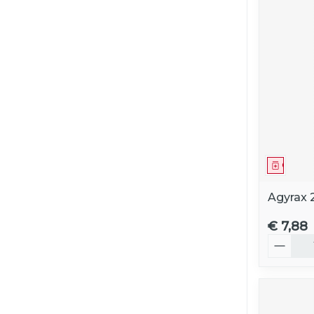
Genees
Agyrax
€ 7,88
Aantal