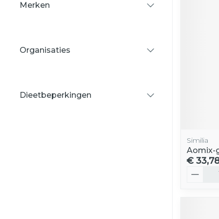
Merken
filter
Organisaties
filter
Dieetbeperkingen
filter
Similia
Aomix-
€ 33,7
Aantal