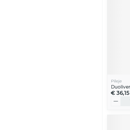
Pileje
Duolive
€ 36,15
Aantal