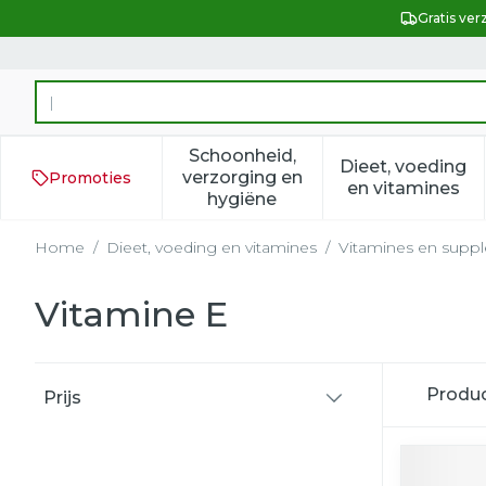
Ga naar de inhoud
Gratis ver
Product, merk, categorie...
Schoonheid,
Dieet, voeding
verzorging en
Promoties
Toon submenu voor Schoonh
Toon subm
en vitamines
hygiëne
Home
/
Dieet, voeding en vitamines
/
Vitamines en supp
Vitamine E
Doorgaan naar productlijst
Produ
Prijs
filter