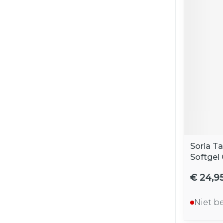
Soria T
Softgel
€ 24,9
Niet b