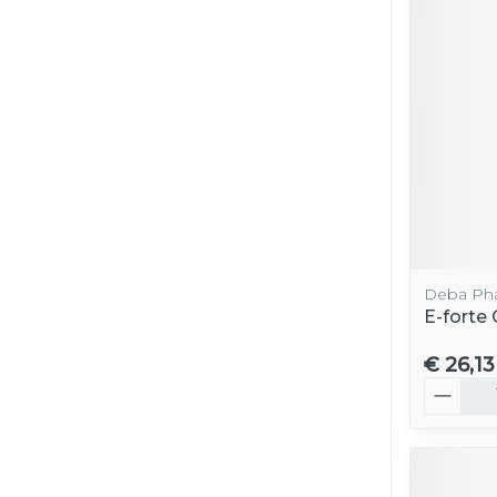
Deba Ph
E-fort
€ 26,13
Aantal