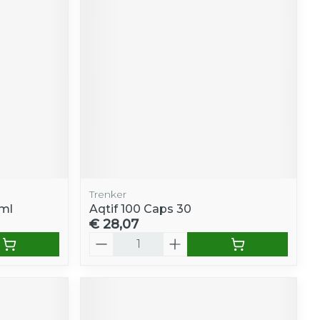
Trenker
ml
Aqtif 100 Caps 30
€ 28,07
Aantal