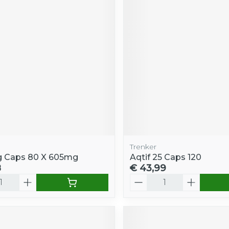
Trenker
g Caps 80 X 605mg
Aqtif 25 Caps 120
8
€ 43,99
Aantal