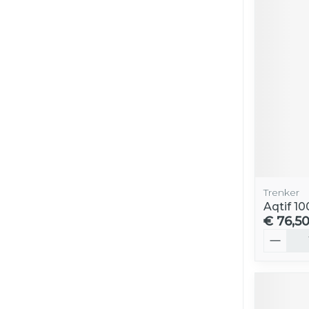
Trenker
Aqtif 1
€ 76,5
Aantal