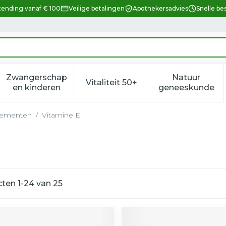
zending vanaf € 100
Veilige betalingen
Apothekersadvies
Snelle be
Zwangerschap
Natuur
Vitaliteit 50+
eid, verzorging en hygiëne categorie
enu voor Dieet, voeding en vitamines categorie
Toon submenu voor Zwangerschap en kindere
Toon submenu voor Vitalitei
Toon sub
en kinderen
geneeskunde
lementen
/
Vitamine E
cten
1
-
24
van
25