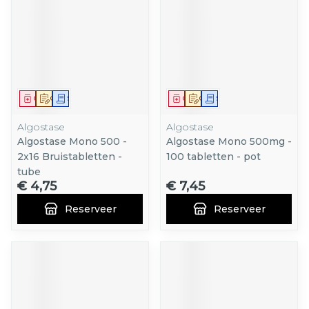
Geneesmiddel
Op voorschrift
Schriftelijke aanvraag
Geneesmiddel
Op voorschrift
Schriftelijke aanvraag
Algostase
Algostase
Algostase Mono 500 -
Algostase Mono 500mg -
2x16 Bruistabletten -
100 tabletten - pot
tube
€ 4,75
€ 7,45
Reserveer
Reserveer