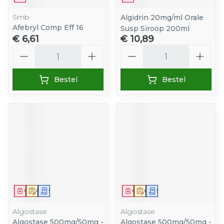
Smb
Algidrin 20mg/ml Orale
Afebryl Comp Eff 16
Susp Siroop 200ml
€ 6,61
€ 10,89
Aantal
Aantal
Bestel
Bestel
Geneesmiddel
Op voorschrift
Schriftelijke aanvraag
Geneesmiddel
Op voorschrift
Schriftelijke aanvraag
Algostase
Algostase
Algostase 500mg/50mg -
Algostase 500mg/50mg -