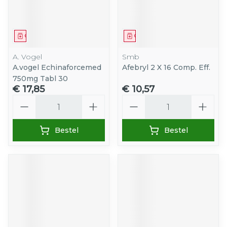
Geneesmiddel
Geneesmiddel
A. Vogel
Smb
A.vogel Echinaforcemed
Afebryl 2 X 16 Comp. Eff.
750mg Tabl 30
€ 17,85
€ 10,57
Aantal
Aantal
Bestel
Bestel