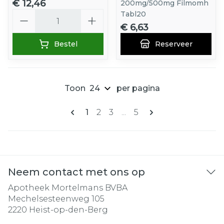
€ 12,46
200mg/500mg Filmomh
Aantal
Tabl20
€ 6,63
Bestel
Reserveer
Toon
per pagina
Pagina's
U lees momenteel pagina
Pagina
Pagina
Pagina
1
2
3
...
5
Neem contact met ons op
Apotheek Mortelmans BVBA
Mechelsesteenweg 105
2220
Heist-op-den-Berg