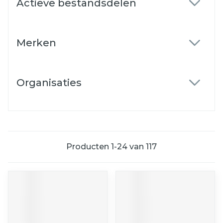
Actieve bestandsdelen
filter
Merken
filter
Organisaties
filter
Producten
1
-
24
van
117