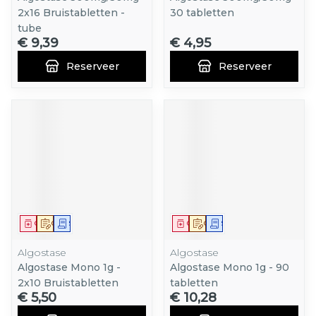
2x16 Bruistabletten -
30 tabletten
tube
€ 9,39
€ 4,95
Reserveer
Reserveer
Geneesmiddel
Op voorschrift
Schriftelijke aanvraag
Geneesmiddel
Op voorschrift
Schriftelijke aanvraag
Algostase
Algostase
Algostase Mono 1g -
Algostase Mono 1g - 90
2x10 Bruistabletten
tabletten
€ 5,50
€ 10,28