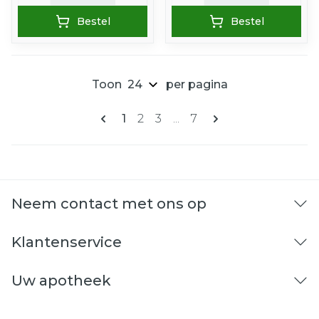
Bestel
Bestel
Toon
per pagina
Pagina's
U lees momenteel pagina
Pagina
Pagina
Pagina
1
2
3
...
7
Neem contact met ons op
Klantenservice
Uw apotheek