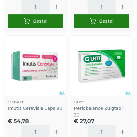
Aantal
Aantal
Bestel
Bestel
Trenker
Gum
Imutis Cerevisia Caps 90
Periobalance Zuigtabl
30
€ 54,78
€ 27,07
Aantal
Aantal