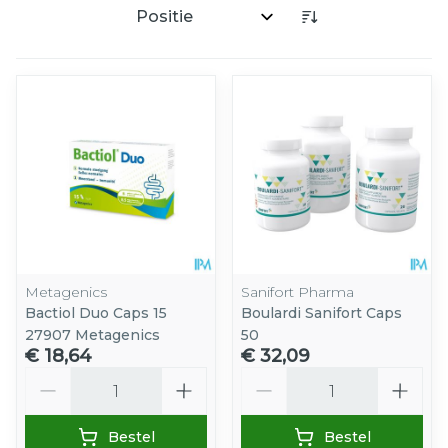
Sorteer op:
Metagenics
Sanifort Pharma
Bactiol Duo Caps 15
Boulardi Sanifort Caps
27907 Metagenics
50
€ 18,64
€ 32,09
Aantal
Aantal
Bestel
Bestel