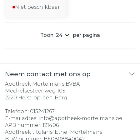
Niet beschikbaar
Toon
per pagina
Neem contact met ons op
Apotheek Mortelmans BVBA
Mechelsesteenweg 105
2220
Heist-op-den-Berg
Telefoon:
015241267
E-mailadres:
info@
apotheek-mortelmans.be
APB nummer:
121406
Apotheek titularis:
Ethel Mortelmans
BTW nummer:
BE0808840042