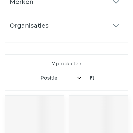
Merken
filter
Organisaties
filter
7
producten
Sorteer op: