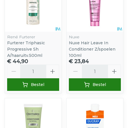
René Furterer
Nuxe
Furterer Triphasic
Nuxe Hair Leave In
Progressive Sh
Conditioner Z/spoelen
A/haaruitv.500ml
100ml
€ 44,90
€ 23,84
Aantal
Aantal
Bestel
Bestel