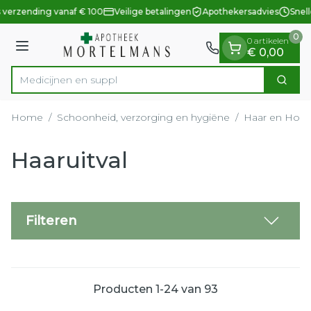
Dia 1 van 1
Ga naar de inhoud
 verzending vanaf € 100
Veilige betalingen
Apothekersadvies
Snell
0
0 artikelen
Menu
€ 0,00
Zoek
Product, merk, categorie...
Home
/
Schoonheid, verzorging en hygiëne
/
Haar en Hoof
Haaruitval
Filteren
Producten
1
-
24
van
93