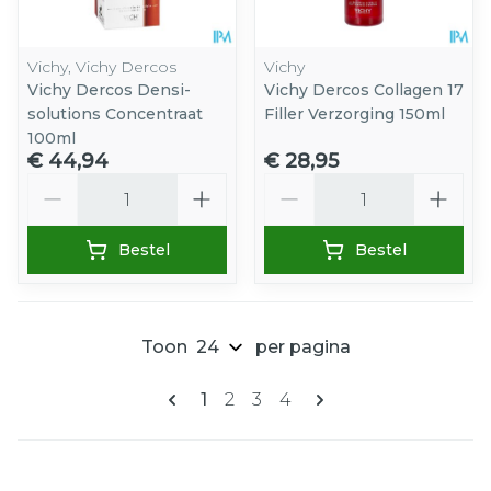
Vichy, Vichy Dercos
Vichy
Vichy Dercos Densi-
Vichy Dercos Collagen 17
solutions Concentraat
Filler Verzorging 150ml
100ml
€ 44,94
€ 28,95
Aantal
Aantal
Bestel
Bestel
Toon
per pagina
Pagina's
U lees momenteel pagina
Pagina
Pagina
Pagina
1
2
3
4