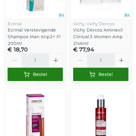
Ecrinal
Vichy, Vichy Dercos
Ecrinal Verstevigende
Vichy Dercos Aminexil
Shampoo Man Anp2+ Fl
Clinical 5 Women Amp
200ml
21x6ml
€ 18,70
€ 77,94
Aantal
Aantal
Bestel
Bestel