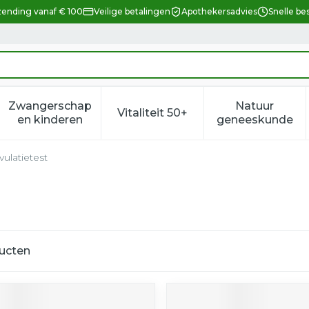
zending vanaf € 100
Veilige betalingen
Apothekersadvies
Snelle be
Zwangerschap
Natuur
Vitaliteit 50+
eid, verzorging en hygiëne categorie
enu voor Dieet, voeding en vitamines categorie
Toon submenu voor Zwangerschap en kindere
Toon submenu voor Vitalitei
Toon sub
en kinderen
geneeskunde
vulatietest
ucten