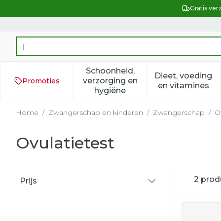
Ga naar de inhoud
Gratis ver
Product, merk, categorie...
Schoonheid,
Dieet, voeding
verzorging en
Promoties
Toon submenu voor Schoonh
Toon subm
en vitamines
hygiëne
Home
/
Zwangerschap en kinderen
/
Zwangerschap
/
O
Ovulatietest
Doorgaan naar productlijst
2
prod
Prijs
filter