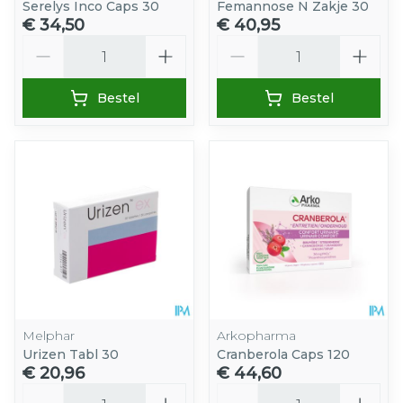
Serelys Inco Caps 30
Femannose N Zakje 30
€ 34,50
€ 40,95
Aantal
Aantal
Bestel
Bestel
Melphar
Arkopharma
Urizen Tabl 30
Cranberola Caps 120
€ 20,96
€ 44,60
Aantal
Aantal