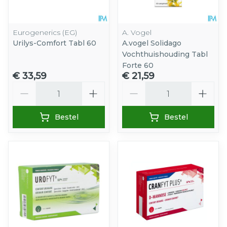
Eurogenerics (EG)
A. Vogel
Urilys-Comfort Tabl 60
A.vogel Solidago
Vochthuishouding Tabl
Forte 60
€ 33,59
€ 21,59
Aantal
Aantal
Bestel
Bestel