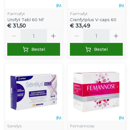
Farmafyt
Farmafyt
Urofyt Tabl 60 Nf
Cranfytplus V-caps 60
€ 31,50
€ 33,49
Aantal
Aantal
Bestel
Bestel
Serelys
Femannose