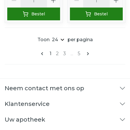
Bestel
Bestel
Toon
per pagina
Pagina's
U lees momenteel pagina
Pagina
Pagina
Pagina
1
2
3
...
5
Neem contact met ons op
Klantenservice
Uw apotheek