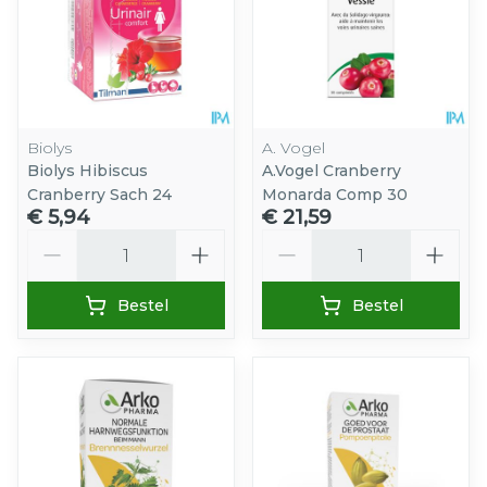
Biolys
A. Vogel
Biolys Hibiscus
A.Vogel Cranberry
Cranberry Sach 24
Monarda Comp 30
€ 5,94
€ 21,59
Aantal
Aantal
Bestel
Bestel