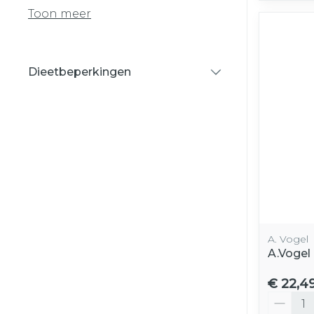
Toon meer
Dieetbeperkingen
filter
A. Vogel
A.Vogel
€ 22,4
Aantal