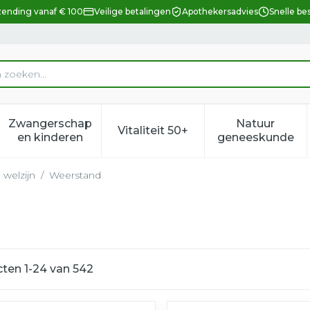
zending vanaf € 100
Veilige betalingen
Apothekersadvies
Snelle be
Zwangerschap
Natuur
Vitaliteit 50+
eid, verzorging en hygiëne categorie
enu voor Dieet, voeding en vitamines categorie
Toon submenu voor Zwangerschap en kindere
Toon submenu voor Vitalitei
Toon sub
en kinderen
geneeskunde
 welzijn
/
Weerstand
cten
1
-
24
van
542