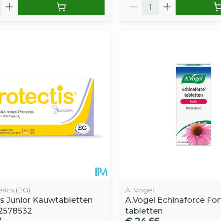
Aantal
rics (EG)
A. Vogel
is Junior Kauwtabletten
A.Vogel Echinaforce For
.2578532
tabletten