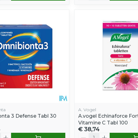
nta
A. Vogel
nta 3 Defense Tabl 30
A.vogel Echinaforce For
Vitamine C Tabl 100
€ 38,74
Aantal