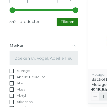
Gebruik de pijltjestoetsen links en rechts om d
542 producten
Filteren
Merken
filter
A. Vogel
Metageni
Abeille Heureuse
Bactiol
Alfa
Metage
€ 18,6
Altisa
Aantal
Alvityl
Arkocaps