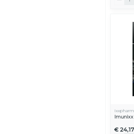
Ixxpharm
Imunixx
€ 24,17