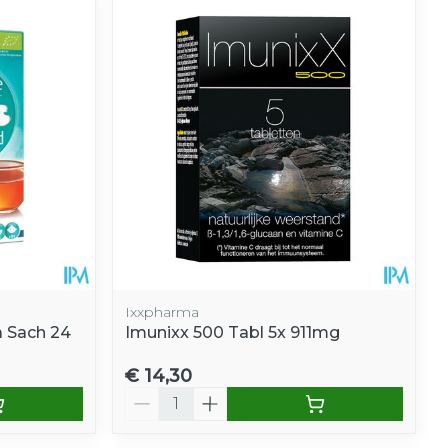
Ixxpharma
a Sach 24
Imunixx 500 Tabl 5x 911mg
€ 14,30
Aantal