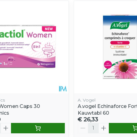
cs
A. Vogel
 Women Caps 30
A.vogel Echinaforce For
nics
Kauwtabl 60
0
€ 26,33
Aantal