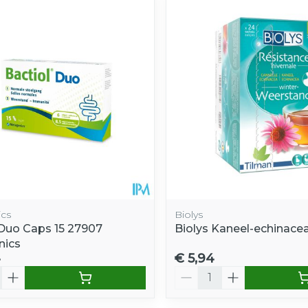
e minimale en maximale prijswaarden aan te passen.
cs
Biolys
 Duo Caps 15 27907
Biolys Kaneel-echinace
nics
4
€ 5,94
Aantal