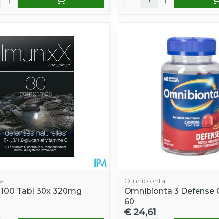
a
Omnibionta
 100 Tabl 30x 320mg
Omnibionta 3 Defense
60
€ 24,61