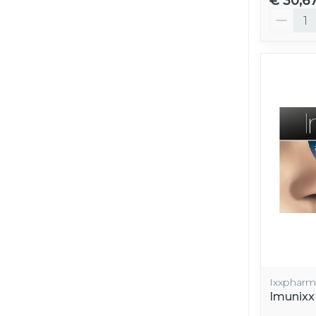
€ 30,6
Aantal
Ixxpharm
Imunixx