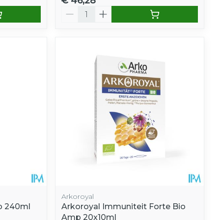
€ 46,28
Aantal
Arkoroyal
op 240ml
Arkoroyal Immuniteit Forte Bio
Amp 20x10ml