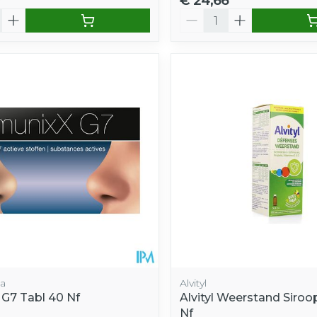
7
€ 24,66
Aantal
a
Alvityl
 G7 Tabl 40 Nf
Alvityl Weerstand Siro
Nf