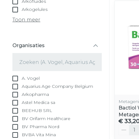
Arkofluides
Arkogelules
Toon meer
Organisaties
filter
A. Vogel
Aquarius Age Company Belgium
Arkopharma
Metageni
Astel Medica sa
Bactiol
BEEHUB SRL
Metage
BV Orifarm Healthcare
€ 33,2
BV Pharma Nord
Aantal
BVBA Vita Mina