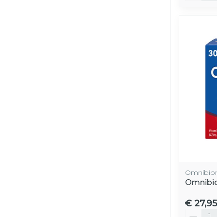
Omnibio
Omnibio
€ 27,95
Aantal