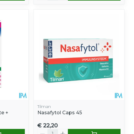
Tilman
te +
Nasafytol Caps 45
€ 22,20
Aantal