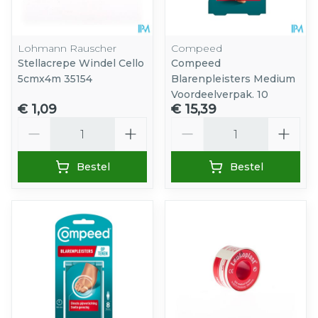
Lohmann Rauscher
Compeed
Stellacrepe Windel Cello
Compeed
5cmx4m 35154
Blarenpleisters Medium
Voordeelverpak. 10
€ 1,09
€ 15,39
Aantal
Aantal
Bestel
Bestel