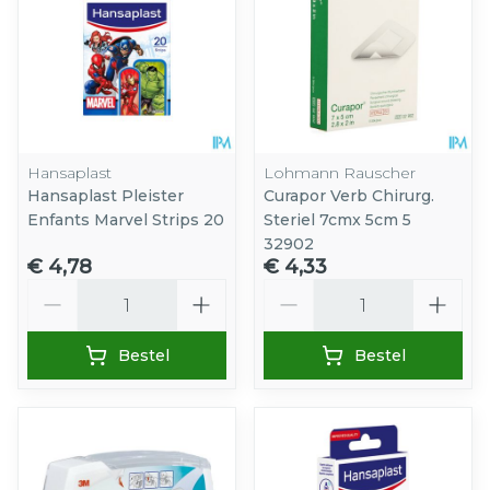
Hansaplast
Lohmann Rauscher
Hansaplast Pleister
Curapor Verb Chirurg.
Enfants Marvel Strips 20
Steriel 7cmx 5cm 5
32902
€ 4,78
€ 4,33
Aantal
Aantal
Bestel
Bestel