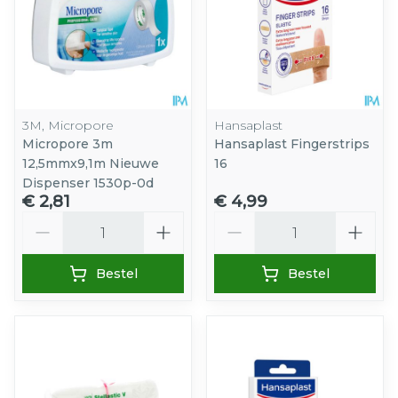
3M, Micropore
Hansaplast
Micropore 3m
Hansaplast Fingerstrips
12,5mmx9,1m Nieuwe
16
Dispenser 1530p-0d
€ 2,81
€ 4,99
Aantal
Aantal
Bestel
Bestel