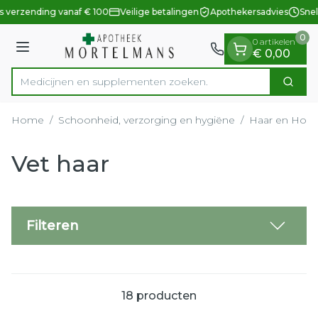
Dia 1 van 1
Ga naar de inhoud
s verzending vanaf € 100
Veilige betalingen
Apothekersadvies
Snel
0
0 artikelen
Menu
€ 0,00
Medicijnen en suppl
Zoek
Product, merk, categorie...
Home
/
Schoonheid, verzorging en hygiëne
/
Haar en Hoof
Vet haar
Filteren
18
producten