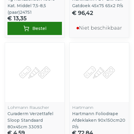
Kat. Middel 7,5-8,5
Gatdoek 45x75 65x2 P/s
(paar)24751
€ 96,42
€ 13,35
Niet beschikbaar
Bestel
Lohmann Rauscher
Hartmann
Curaderm Verzettafel
Hartmann Foliodrape
Sloop Standaard
Afdeklaken 90x150cm20
80x45cm 33093
P/s
€ 4,59
€ 72,84