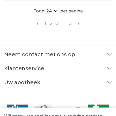
Toon
per pagina
Pagina's
U lees momenteel pagina
Pagina
Pagina
Pagina
1
2
3
...
5
Neem contact met ons op
Klantenservice
Uw apotheek