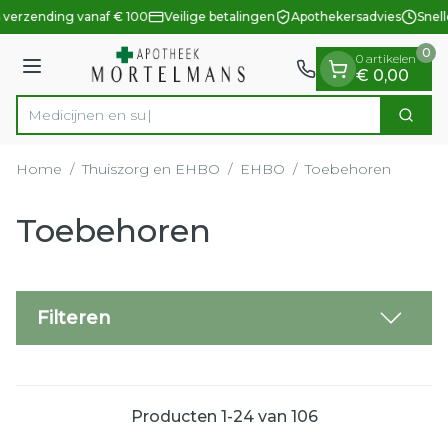
Dia 1 van 1
Ga naar de inhoud
 verzending vanaf € 100
Veilige betalingen
Apothekersadvies
Snell
0
0 artikelen
Menu
€ 0,00
Zoek
Product, merk, categorie...
Home
/
Thuiszorg en EHBO
/
EHBO
/
Toebehoren
Toebehoren
Filteren
Producten
1
-
24
van
106