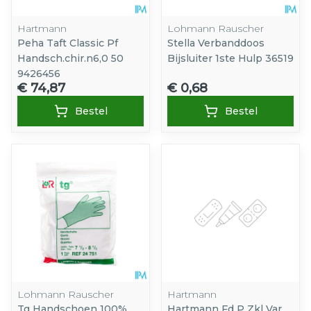
Hartmann
Lohmann Rauscher
Peha Taft Classic Pf
Stella Verbanddoos
Handsch.chir.n6,0 50
Bijsluiter 1ste Hulp 36519
9426456
€ 74,87
€ 0,68
Bestel
Bestel
Lohmann Rauscher
Hartmann
Tg Handschoen 100%
Hartmann Fd P Zkl Var.