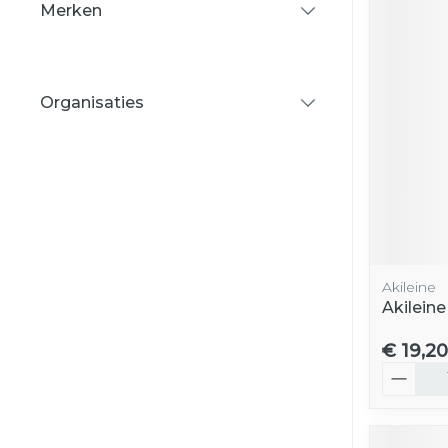
Merken
filter
Organisaties
filter
Akileine
Akileine
€ 19,20
Aantal