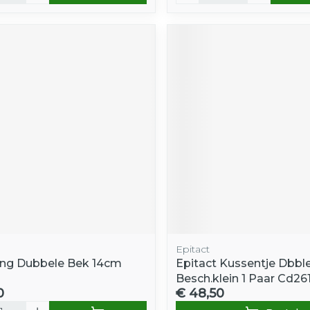
Epitact
ng Dubbele Bek 14cm
Epitact Kussentje Dbbl
Besch.klein 1 Paar Cd261
0
€ 48,50