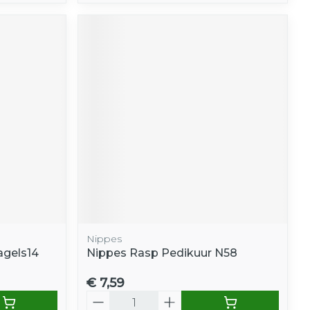
Nippes
agels14
Nippes Rasp Pedikuur N58
€ 7,59
Aantal