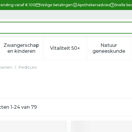
zending vanaf € 100
Veilige betalingen
Apothekersadvies
Snelle be
Zwangerschap
Natuur
Vitaliteit 50+
eid, verzorging en hygiëne categorie
enu voor Dieet, voeding en vitamines categorie
Toon submenu voor Zwangerschap en kindere
Toon submenu voor Vitalitei
Toon sub
en kinderen
geneeskunde
 benen
/
Pedicure
cten
1
-
24
van
79