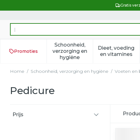
Ga naar de inhoud
Gratis ver
Product, merk, categorie...
Schoonheid,
Dieet, voeding
verzorging en
Promoties
Toon submenu voor Schoonh
Toon subm
en vitamines
hygiëne
Home
/
Schoonheid, verzorging en hygiëne
/
Voeten en
Pedicure
Doorgaan naar productlijst
Produ
Prijs
filter