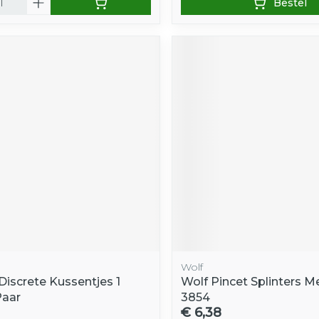
Bestel
Wolf
Discrete Kussentjes 1
Wolf Pincet Splinters M
Paar
3854
€ 6,38