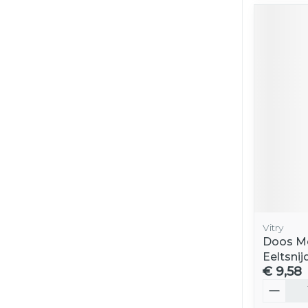
Vitry
Doos Me
Eeltsnij
€ 9,58
Aantal