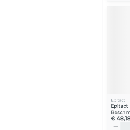
Epitact
Epitact
Besch.m
€ 48,1
Aantal