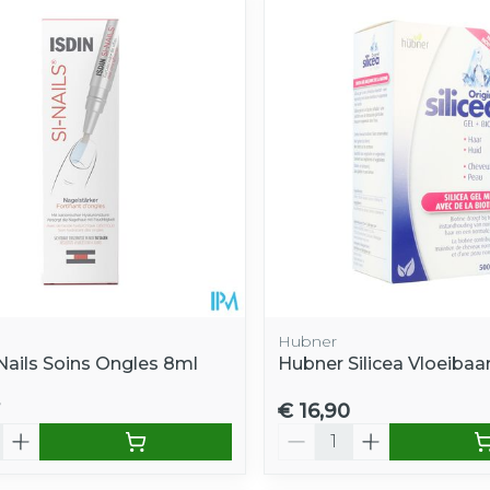
e minimale en maximale prijswaarden aan te passen.
Hubner
 Nails Soins Ongles 8ml
Hubner Silicea Vloeibaa
€ 16,90
Aantal