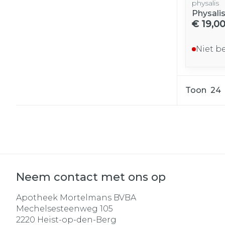
physalis
Physali
€ 19,0
Niet b
Toon
Neem contact met ons op
Apotheek Mortelmans BVBA
Mechelsesteenweg 105
2220
Heist-op-den-Berg