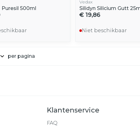
Vedax
s Puresil 500ml
Silidyn Silicium Gutt 25m
0
€ 19,86
eschikbaar
Niet beschikbaar
per pagina
Klantenservice
FAQ