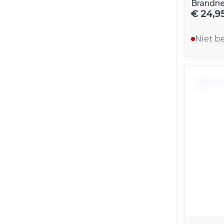
Brandne
€ 24,9
Niet b