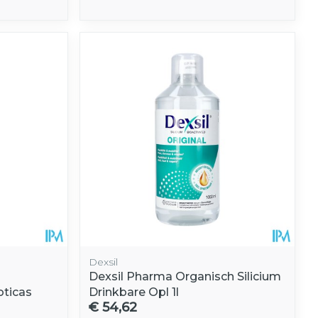
Dexsil
Dexsil Pharma Organisch Silicium
oticas
Drinkbare Opl 1l
€ 54,62