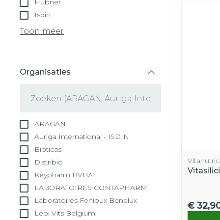
Hubner
Isdin
Toon meer
Organisaties
filter
ARAGAN
Auriga International - ISDIN
Bioticas
Vitanutric
Distribio
Vitasili
Keypharm BVBA
LABORATOIRES CONTAPHARM
Laboratoires Fenioux Benelux
€ 32,9
Lepi Vits Belgium