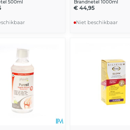
tel 500ml
Brandnetel 1000ml
5
€ 44,95
eschikbaar
Niet beschikbaar