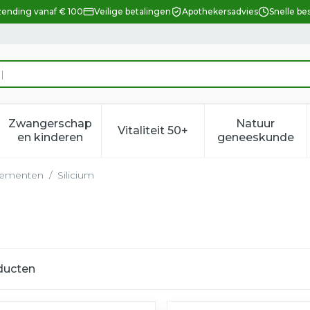
zending vanaf € 100
Veilige betalingen
Apothekersadvies
Snelle be
Zwangerschap
Natuur
Vitaliteit 50+
eid, verzorging en hygiëne categorie
enu voor Dieet, voeding en vitamines categorie
Toon submenu voor Zwangerschap en kindere
Toon submenu voor Vitalitei
Toon sub
en kinderen
geneeskunde
lementen
/
Silicium
ducten