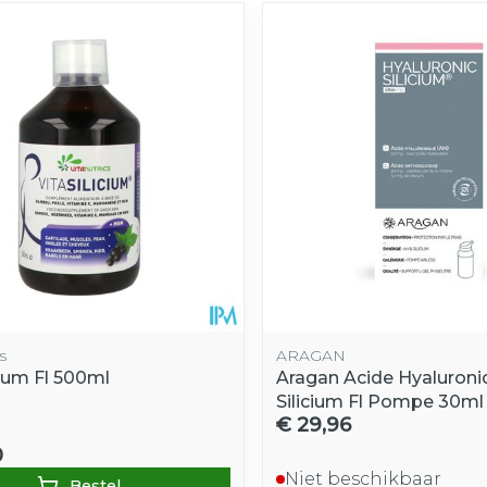
s
ARAGAN
cium Fl 500ml
Aragan Acide Hyaluroni
Silicium Fl Pompe 30ml
€ 29,96
0
Niet beschikbaar
Bestel