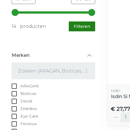
Gebruik de pijltjestoetsen links en rechts om d
14 producten
Filteren
Merken
filter
ARAGAN
Isdin
Bioticas
Isdin Si
Dexsil
€ 27,77
Distribio
Aantal
Eye Care
Fenioux