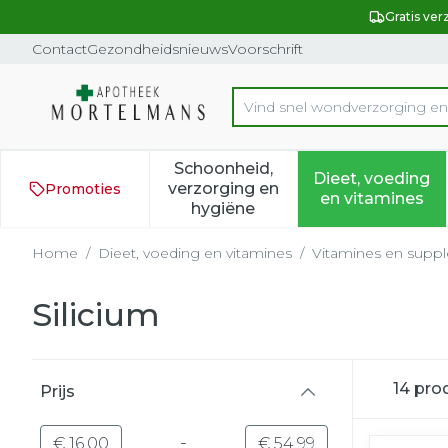
Ga naar de inhoud
Dia 1 van 1
Gratis ver
Contact
Gezondheidsnieuws
Voorschrift
Vind
Product, merk, categorie...
Schoonheid,
Dieet, voeding
verzorging en
Promoties
Toon submenu voor Schoonh
Toon subm
en vitamines
hygiëne
Home
/
Dieet, voeding en vitamines
/
Vitamines en supp
Silicium
Doorgaan naar productlijst
14
pro
Prijs
filter
-
Minimumwaarde
Maximale waarde
€ 16,00
€ 54,99