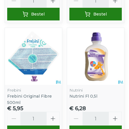
Bestel
Bestel
Frebini
Nutrini
Frebini Original Fibre
Nutrini Fl 0,5l
500ml
€ 5,95
€ 6,28
Aantal
Aantal