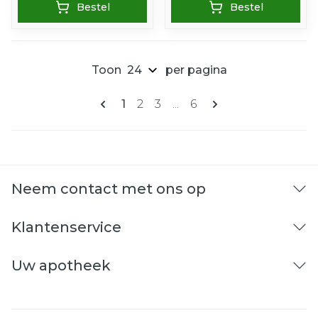
Bestel
Bestel
Toon
per pagina
Pagina's
U lees momenteel pagina
Pagina
Pagina
Pagina
1
2
3
...
6
Neem contact met ons op
Klantenservice
Uw apotheek