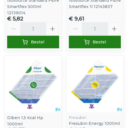
Isosource Standard Fibre
Isosource Standard Fibre
Smartflex 500ml
Smartflex 1l 12143837
12139014
€ 5,82
€ 9,61
Aantal
Aantal
Bestel
Bestel
Fresubin
Diben 1,5 Kcal Hp
Fresubin Energy 1000ml
1000ml