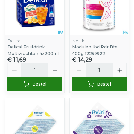
Delical
Nestle
Delical Fruitdrink
Modulen Ibd Pdr Bte
Multivruchten 4x200ml
400g 12259922
€ 11,69
€ 14,29
Aantal
Aantal
Bestel
Bestel