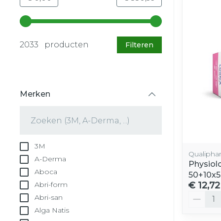
Gebruik de pijltjestoetsen links en rechts om d
2033 producten
Filteren
Merken
filter
3M
Qualipha
A-Derma
Physiol
Aboca
50+10x
€ 12,72
Abri-form
Aantal
Abri-san
Alga Natis