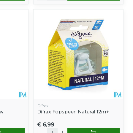
Difrax
ay
Difrax Fopspeen Natural 12m+
€ 6,99
Aantal