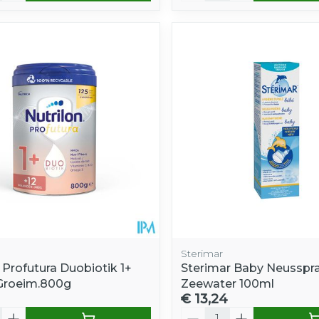
Sterimar
 Profutura Duobiotik 1+
Sterimar Baby Neusspr
Groeim.800g
Zeewater 100ml
€ 13,24
Aantal