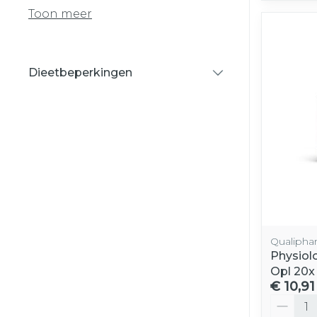
Toon meer
Dieetbeperkingen
filter
Qualipha
Physiol
Opl 20x
€ 10,91
Aantal