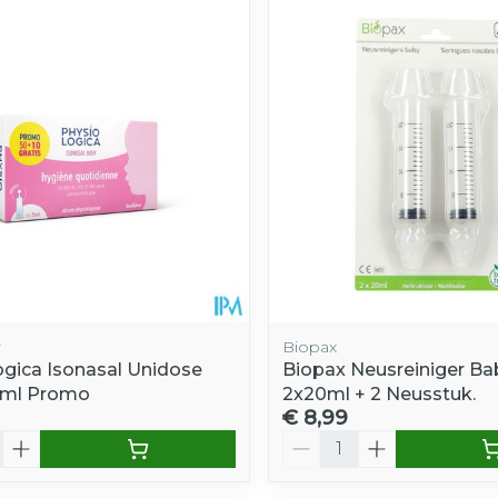
e minimale en maximale prijswaarden aan te passen.
r
Biopax
ogica Isonasal Unidose
Biopax Neusreiniger B
5ml Promo
2x20ml + 2 Neusstuk.
€ 8,99
Aantal