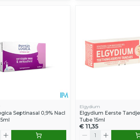
r
Elgydium
ogica Septinasal 0,9% Nacl
Elgydium Eerste Tandje
 5ml
Tube 15ml
€ 11,35
Aantal