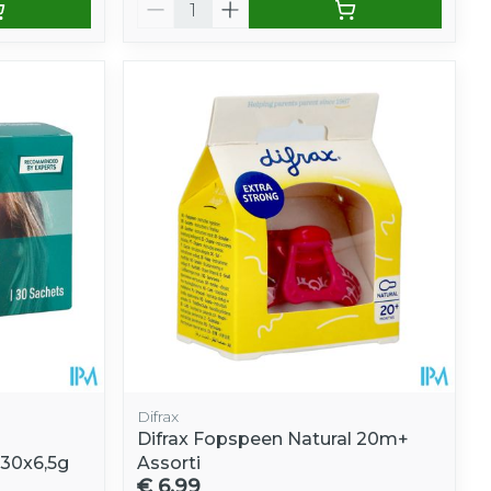
Aantal
Difrax
Difrax Fopspeen Natural 20m+
 30x6,5g
Assorti
€ 6,99