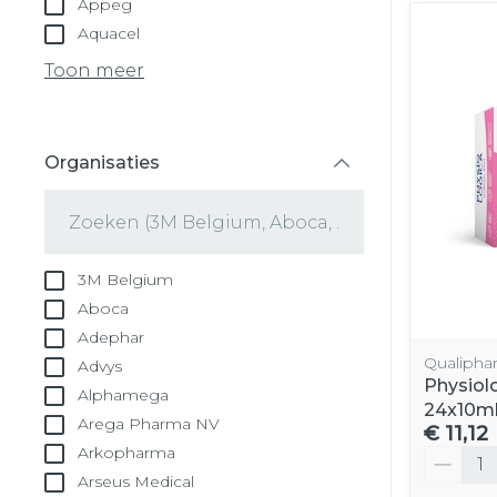
Appeg
Aquacel
Toon meer
Organisaties
filter
3M Belgium
Aboca
Adephar
Qualipha
Advys
Physiol
Alphamega
24x10m
Arega Pharma NV
€ 11,12
Arkopharma
Aantal
Arseus Medical