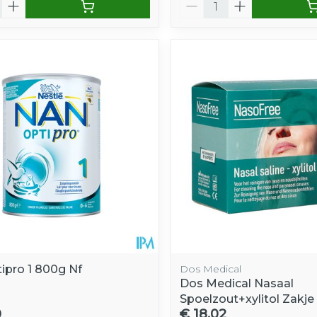
Aantal
ipro 1 800g Nf
Dos Medical
Dos Medical Nasaal
Spoelzout+xylitol Zakje
0
€ 18,02