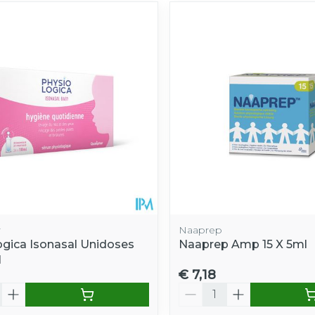
r
Naaprep
ogica Isonasal Unidoses
Naaprep Amp 15 X 5ml
l
€ 7,18
Aantal