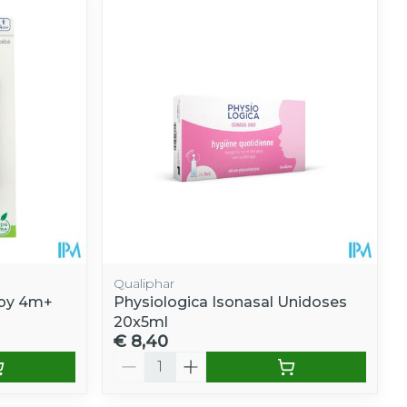
Qualiphar
aby 4m+
Physiologica Isonasal Unidoses
20x5ml
€ 8,40
Aantal