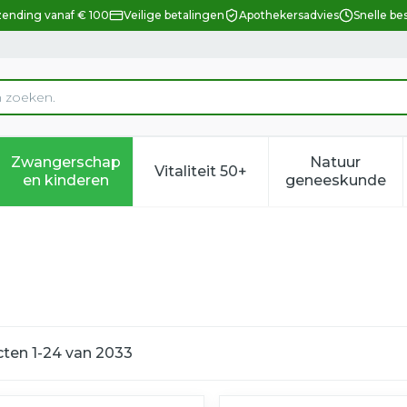
zending vanaf € 100
Veilige betalingen
Apothekersadvies
Snelle be
Zwangerschap
Natuur
Vitaliteit 50+
eid, verzorging en hygiëne categorie
enu voor Dieet, voeding en vitamines categorie
Toon submenu voor Zwangerschap en kindere
Toon submenu voor Vitalitei
Toon sub
en kinderen
geneeskunde
cten
1
-
24
van
2033