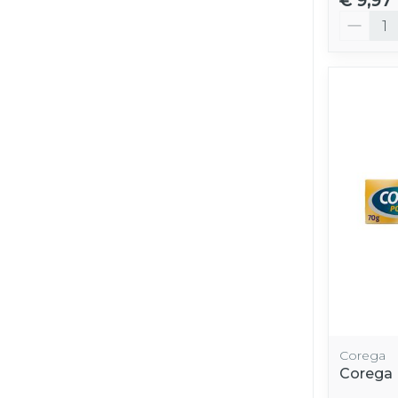
€ 9,97
Aantal
Corega
Corega 