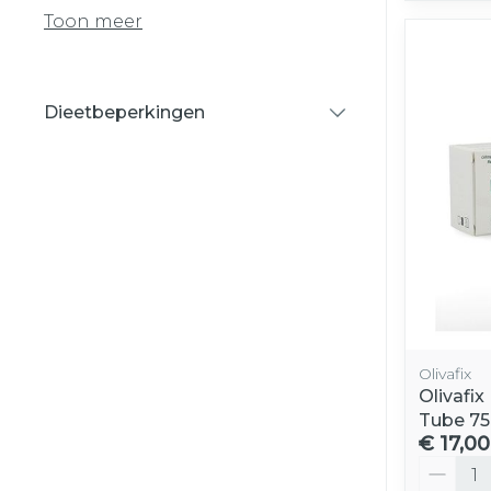
Toon meer
Dieetbeperkingen
filter
Olivafix
Olivafi
Tube 7
€ 17,00
Aantal