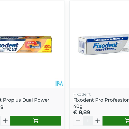
Fixodent
t Proplus Dual Power
Fixodent Pro Professio
0g
40g
4
€ 8,89
Aantal