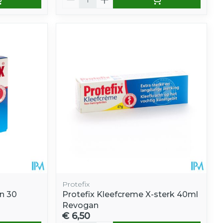
Protefix
n 30
Protefix Kleefcreme X-sterk 40ml
Revogan
€ 6,50