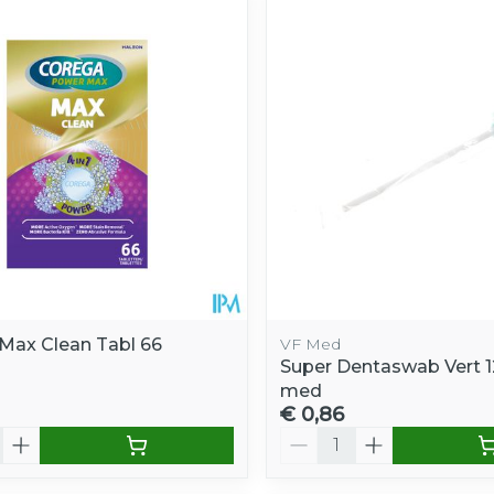
e minimale en maximale prijswaarden aan te passen.
Max Clean Tabl 66
VF Med
Super Dentaswab Vert 12
med
€ 0,86
Aantal