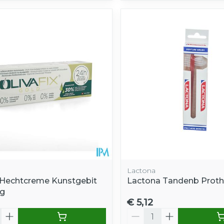
Lactona
x Hechtcreme Kunstgebit
Lactona Tandenb Prot
5g
€ 5,12
Aantal