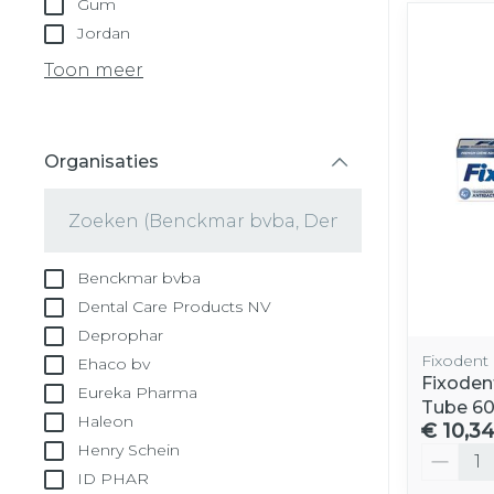
Gum
Jordan
Toon meer
Organisaties
filter
Benckmar bvba
Dental Care Products NV
Deprophar
Fixodent
Ehaco bv
Fixoden
Eureka Pharma
Tube 6
Haleon
€ 10,3
Henry Schein
Aantal
ID PHAR