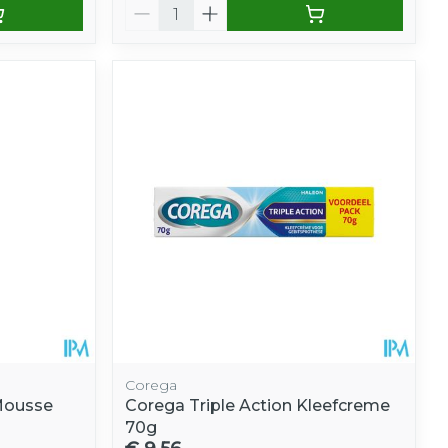
Aantal
Corega
Mousse
Corega Triple Action Kleefcreme
70g