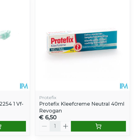
Protefix
254 1 Vf-
Protefix Kleefcreme Neutral 40ml
Revogan
€ 6,50
Aantal