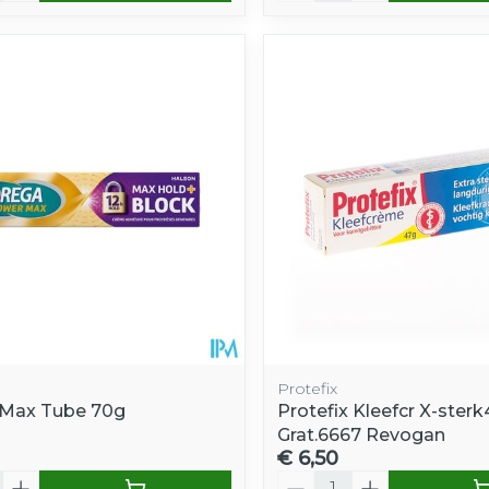
Protefix
 Max Tube 70g
Protefix Kleefcr X-ste
Grat.6667 Revogan
€ 6,50
Aantal