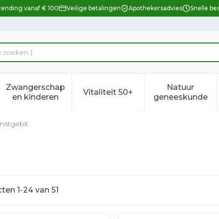
zending vanaf € 100
Veilige betalingen
Apothekersadvies
Snelle be
Zwangerschap
Natuur
Vitaliteit 50+
eid, verzorging en hygiëne categorie
enu voor Dieet, voeding en vitamines categorie
Toon submenu voor Zwangerschap en kindere
Toon submenu voor Vitalitei
Toon sub
en kinderen
geneeskunde
nstgebit
cten
1
-
24
van
51