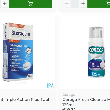
Aantal
t
Corega
t Triple Action Plus Tabl
Corega Fresh Cleanse 
125ml