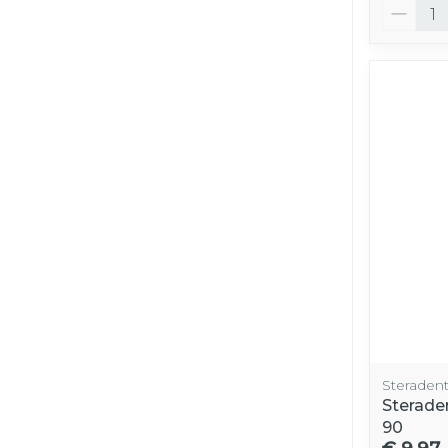
Aantal
Steraden
Steraden
90