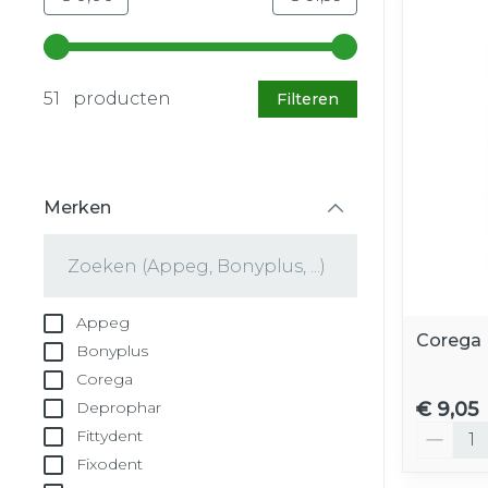
Gebruik de pijltjestoetsen links en rechts om d
51 producten
Filteren
Merken
filter
Appeg
Corega 
Bonyplus
Corega
€ 9,05
Deprophar
Aantal
Fittydent
Fixodent