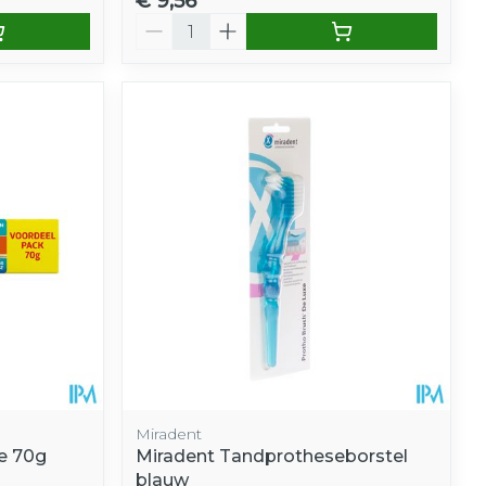
€ 9,56
Aantal
Miradent
e 70g
Miradent Tandprotheseborstel
blauw