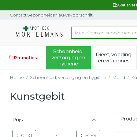
Ga naar de inhoud
Dia 1 van 1
Gratis ver
Contact
Gezondheidsnieuws
Voorschrift
Med
Product, merk, categorie...
Schoonheid,
Dieet, voeding
verzorging en
Promoties
Toon submenu voor Schoonh
Toon subm
en vitamines
hygiëne
Home
/
Schoonheid, verzorging en hygiëne
/
Mond
/
Ku
Kunstgebit
Doorgaan naar productlijst
Produ
Prijs
filter
-
Minimumwaarde
Maximale waarde
€ 0,00
€ 61,99