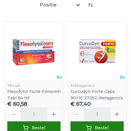
Sorteer op:
Tilman
Metagenics
Flexofytol Forte Filmomh
Curcudyn Forte Caps
Tabl 84 Nf
90+15 27052 Metagenics
€ 60,58
€ 67,40
Aantal
Aantal
Bestel
Bestel