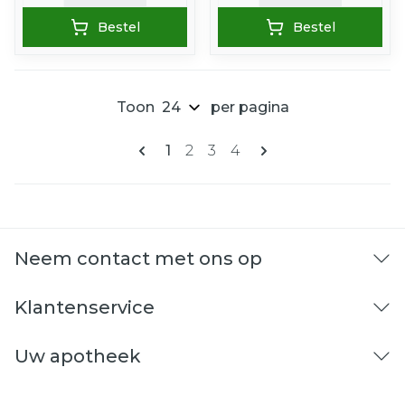
Bestel
Bestel
Toon
per pagina
Pagina's
U lees momenteel pagina
Pagina
Pagina
Pagina
1
2
3
4
Neem contact met ons op
Klantenservice
Uw apotheek