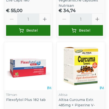
Life Caps 180
vegetarische capsules
Nutrisan
€ 55,00
€ 34,74
Aantal
Aantal
Bestel
Bestel
Tilman
Altisa
Flexofytol Plus 182 tab
Altisa Curcuma Extr.
485mg + Piperine V-