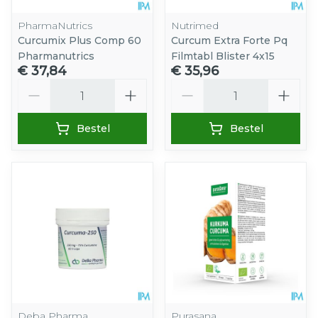
PharmaNutrics
Nutrimed
Curcumix Plus Comp 60
Curcum Extra Forte Pq
Pharmanutrics
Filmtabl Blister 4x15
€ 37,84
€ 35,96
Aantal
Aantal
Bestel
Bestel
Deba Pharma
Purasana