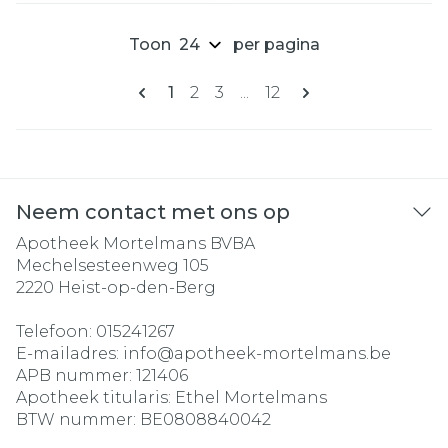
Toon
per pagina
Pagina's
U lees momenteel pagina
Pagina
Pagina
Pagina
1
2
3
...
12
Neem contact met ons op
Apotheek Mortelmans BVBA
Mechelsesteenweg 105
2220
Heist-op-den-Berg
Telefoon:
015241267
E-mailadres:
info@
apotheek-mortelmans.be
APB nummer:
121406
Apotheek titularis:
Ethel Mortelmans
BTW nummer:
BE0808840042