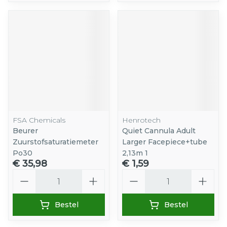
FSA Chemicals
Henrotech
Beurer
Quiet Cannula Adult
Zuurstofsaturatiemeter
Larger Facepiece+tube
Po30
2,13m 1
€ 35,98
€ 1,59
Aantal
Aantal
Bestel
Bestel