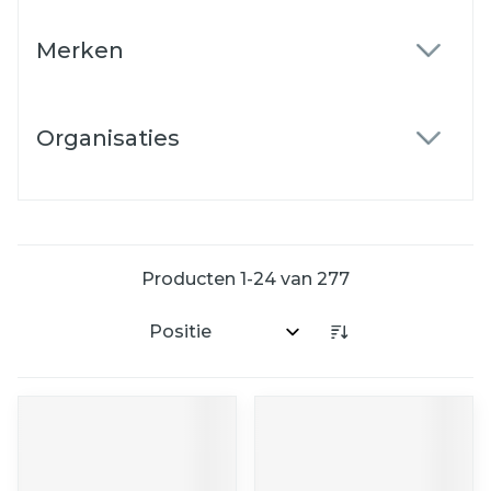
Merken
filter
Organisaties
filter
Producten
1
-
24
van
277
Sorteer op: