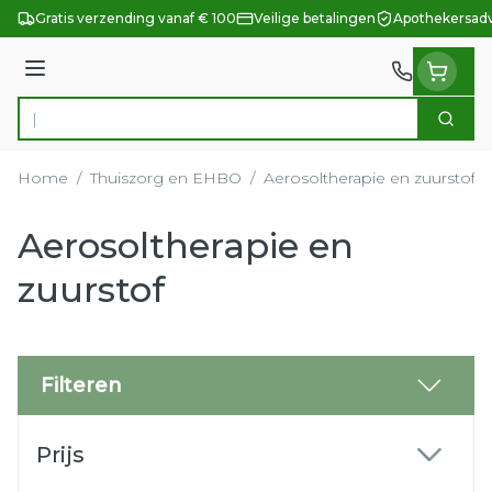
Ga naar de inhoud
Gratis verzending vanaf € 100
Veilige betalingen
Apothekersadv
Menu
Zoek
Product, merk, categorie...
Home
/
Thuiszorg en EHBO
/
Aerosoltherapie en zuurstof
Aerosoltherapie en
zuurstof
Filteren
Doorgaan naar productlijst
Prijs
filter