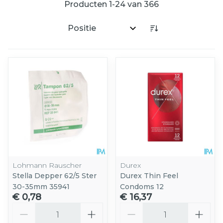
Producten
1
-
24
van
366
Sorteer op:
Lohmann Rauscher
Durex
Stella Depper 62/5 Ster
Durex Thin Feel
30-35mm 35941
Condoms 12
€ 0,78
€ 16,37
Aantal
Aantal