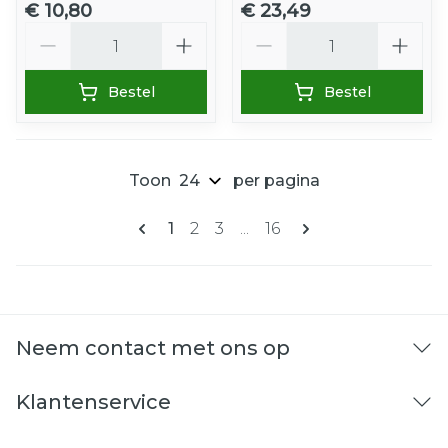
€ 10,80
€ 23,49
Aantal
Aantal
Bestel
Bestel
Toon
per pagina
Pagina's
U lees momenteel pagina
Pagina
Pagina
Pagina
1
2
3
...
16
Neem contact met ons op
Klantenservice