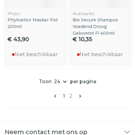
Phyto
Nutrisante
Phytoelixir Masker Pot
Bio Secure Shampoo
200ml
Voedend Droog
Gekwetst Fl 400ml
€ 43,90
€ 10,35
Niet beschikbaar
Niet beschikbaar
Toon
per pagina
Pagina's
U lees momenteel pagina
Pagina
1
2
Neem contact met ons op