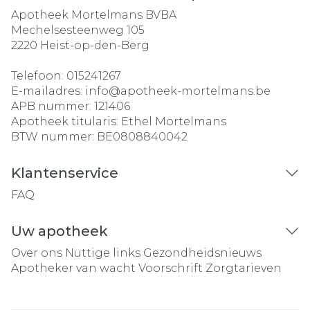
Apotheek Mortelmans BVBA
Mechelsesteenweg 105
2220
Heist-op-den-Berg
Telefoon:
015241267
E-mailadres:
info@
apotheek-mortelmans.be
APB nummer:
121406
Apotheek titularis:
Ethel Mortelmans
BTW nummer:
BE0808840042
Klantenservice
FAQ
Uw apotheek
Over ons
Nuttige links
Gezondheidsnieuws
Apotheker van wacht
Voorschrift
Zorgtarieven