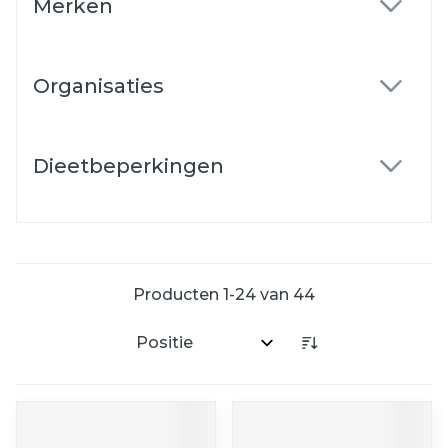
Merken
filter
Organisaties
filter
Dieetbeperkingen
filter
Producten
1
-
24
van
44
Sorteer op: