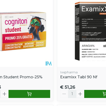
Ixxpharma
n Student Promo-25%
Examixx Tabl 90 Nf
0
3
€ 51,26
Aantal