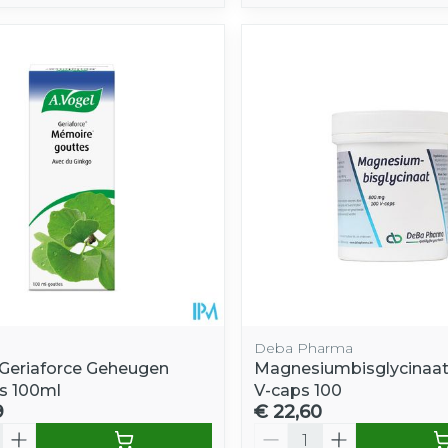
Deba Pharma
 Geriaforce Geheugen
Magnesiumbisglycinaa
s 100ml
V-caps 100
9
€ 22,60
Aantal