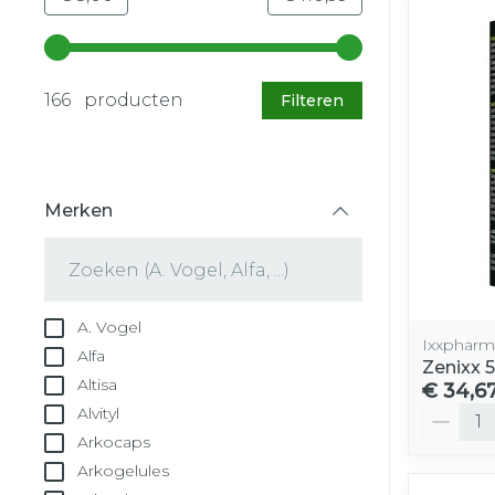
Gebruik de pijltjestoetsen links en rechts om d
166 producten
Filteren
Merken
filter
A. Vogel
Ixxpharm
Alfa
Zenixx 
Altisa
€ 34,6
Aantal
Alvityl
Arkocaps
Arkogelules