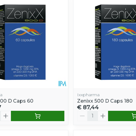
e minimale en maximale prijswaarden aan te passen.
a
Ixxpharma
500 D Caps 60
Zenixx 500 D Caps 180
7
€ 87,44
Aantal