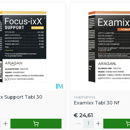
xx Support Tabl 30
Ixxpharma
Examixx Tabl 30 Nf
€ 24,61
Aantal