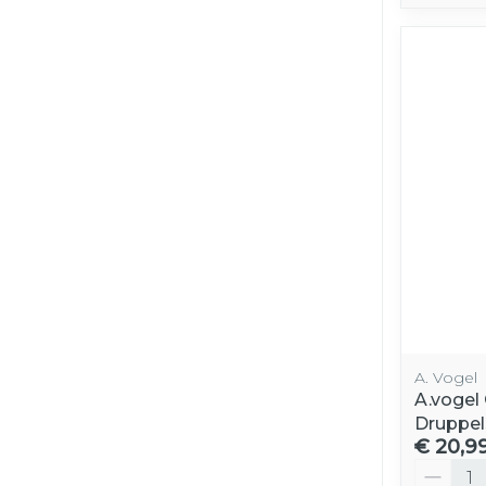
A. Vogel
A.vogel
Druppel
€ 20,9
Aantal