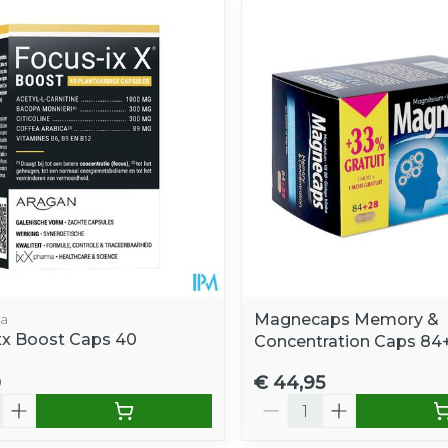
a
Magnecaps Memory &
xx Boost Caps 40
Concentration Caps 84+
0
€ 44,95
Aantal