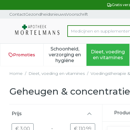
Ga naar de inhoud
Dia 1 van 1
Gratis ver
Contact
Gezondheidsnieuws
Voorschrift
Product, merk, categorie...
Schoonheid,
Dieet, voeding
verzorging en
Promoties
Toon submenu voor Schoonh
Toon subm
en vitamines
hygiëne
Home
/
Dieet, voeding en vitamines
/
Voedingstherapie &
Geheugen & concentratie
Doorgaan naar productlijst
Produ
Prijs
filter
-
Minimumwaarde
Maximale waarde
€ 3,00
€ 110,99