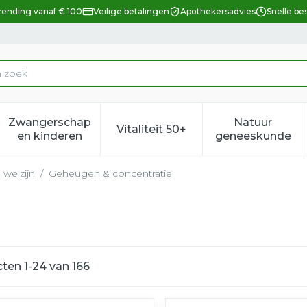
zending vanaf € 100
Veilige betalingen
Apothekersadvies
Snelle be
Zwangerschap
Natuur
Vitaliteit 50+
eid, verzorging en hygiëne categorie
enu voor Dieet, voeding en vitamines categorie
Toon submenu voor Zwangerschap en kindere
Toon submenu voor Vitalitei
Toon sub
en kinderen
geneeskunde
 welzijn
/
Geheugen & concentratie
cten
1
-
24
van
166