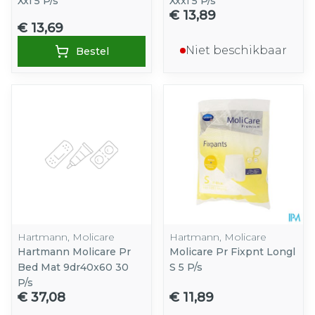
Xxl 5 P/s
Xxxl 5 P/s
€ 13,89
€ 13,69
Niet beschikbaar
Bestel
Hartmann, Molicare
Hartmann, Molicare
Hartmann Molicare Pr
Molicare Pr Fixpnt Longl
Bed Mat 9dr40x60 30
S 5 P/s
P/s
€ 37,08
€ 11,89