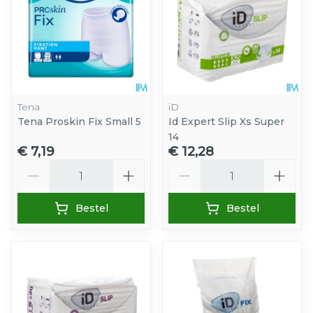
Tena
iD
Tena Proskin Fix Small 5
Id Expert Slip Xs Super
14
€ 7,19
€ 12,28
Aantal
Aantal
Bestel
Bestel