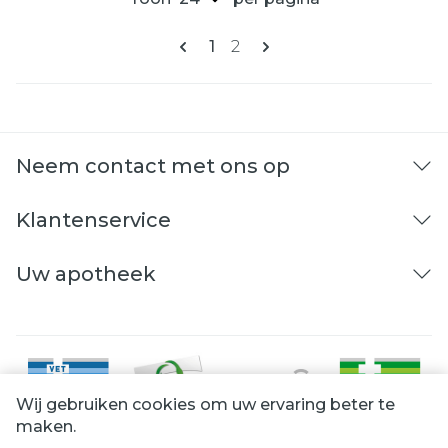
Pagina's
U lees momenteel pagina
Pagina
1
2
Neem contact met ons op
Klantenservice
Uw apotheek
Wij gebruiken cookies om uw ervaring beter te
maken.