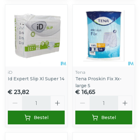
iD
Tena
Id Expert Slip Xl Super 14
Tena Proskin Fix Xx-
large 5
€ 23,82
€ 16,65
Aantal
Aantal
Bestel
Bestel