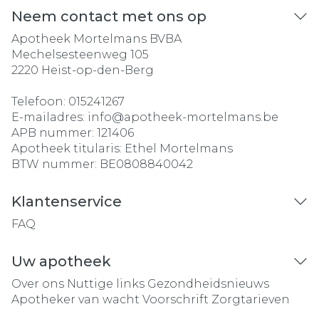
Neem contact met ons op
Apotheek Mortelmans BVBA
Mechelsesteenweg 105
2220
Heist-op-den-Berg
Telefoon:
015241267
E-mailadres:
info@
apotheek-mortelmans.be
APB nummer:
121406
Apotheek titularis:
Ethel Mortelmans
BTW nummer:
BE0808840042
Klantenservice
FAQ
Uw apotheek
Over ons
Nuttige links
Gezondheidsnieuws
Apotheker van wacht
Voorschrift
Zorgtarieven