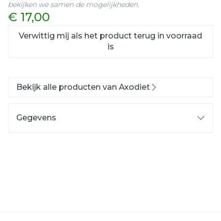
bekijken we samen de mogelijkheden.
€ 17,00
Verwittig mij als het product terug in voorraad
is
Bekijk alle producten van Axodiet
Gegevens
CNK
2617801
Organisaties
Laboratoire Axone
Merken
Axodiet
Kamertemperatuur (15°C -