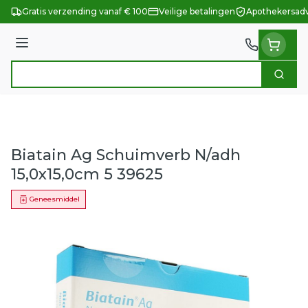
Ga naar de inhoud
Gratis verzending vanaf € 100
Veilige betalingen
Apothekersadv
Menu
Zoek
Product, merk, categorie...
Biatain Ag Schuimverb N/adh
15,0x15,0cm 5 39625
Geneesmiddel