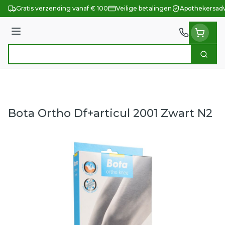
Ga naar de inhoud
Gratis verzending vanaf € 100
Veilige betalingen
Apothekersadv
Menu
Zoek
Product, merk, categorie...
Bota Ortho Df+articul 2001 Zwart N2