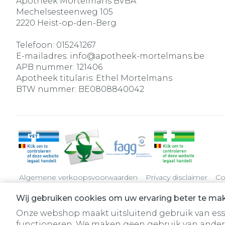
Apotheek Mortelmans BVBA
Mechelsesteenweg 105
2220
Heist-op-den-Berg
Telefoon:
015241267
E-mailadres:
info@
apotheek-mortelmans.be
APB nummer:
121406
Apotheek titularis:
Ethel Mortelmans
BTW nummer:
BE0808840042
Algemene verkoopsvoorwaarden
Privacy disclaimer
Co
Wij gebruiken cookies om uw ervaring beter te ma
Onze webshop maakt uitsluitend gebruik van essen
functioneren. We maken geen gebruik van ander