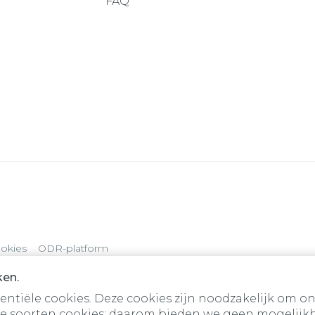
FAQ
okies
ODR-platform
ken.
tiële cookies. Deze cookies zijn noodzakelijk om on
e soorten cookies; daarom bieden we geen mogelijkh