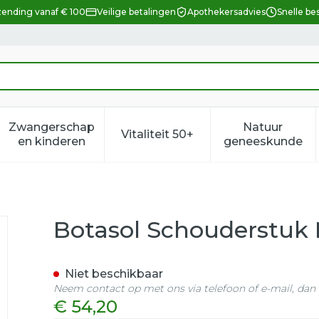
zending vanaf € 100
Veilige betalingen
Apothekersadvies
Snelle be
Zwangerschap
Natuur
Vitaliteit 50+
eid, verzorging en hygiëne categorie
enu voor Dieet, voeding en vitamines categorie
Toon submenu voor Zwangerschap en kindere
Toon submenu voor Vitalitei
Toon sub
en kinderen
geneeskunde
tuur T5
Botasol Schouderstuk 
Niet beschikbaar
Neem contact op met ons via telefoon of e-mail, da
€ 54,20