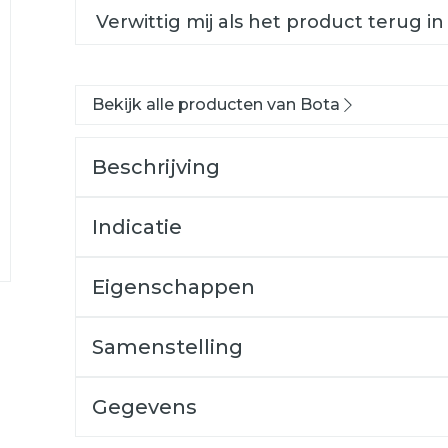
Verwittig mij als het product terug in
Bekijk alle producten van Bota
Beschrijving
Indicatie
Eigenschappen
Gebreid
met korte armen
Samenstelling
Anatomische pasvorm
Thermische angora vezel
Gegevens
Warm en ademend
CNK
3036548