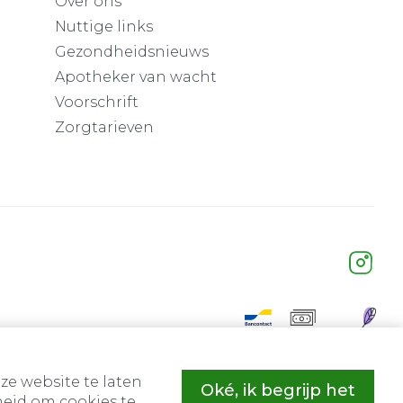
Over ons
Nuttige links
Gezondheidsnieuws
Apotheker van wacht
Voorschrift
Zorgtarieven
ze website te laten
Oké, ik begrijp het
eid om cookies te