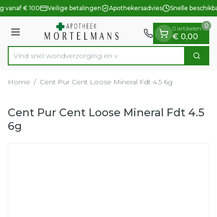
Dia 1 van 1
Ga naar de inhoud
g vanaf € 100
Veilige betalingen
Apothekersadvies
Snelle beschikb
0
0 artikelen
Menu
€ 0,00
Vind snel wondverzorgin
Zoek
Product, merk, categorie...
Home
/
Cent Pur Cent Loose Mineral Fdt 4.5 6g
Cent Pur Cent Loose Mineral Fdt 4.5
6g