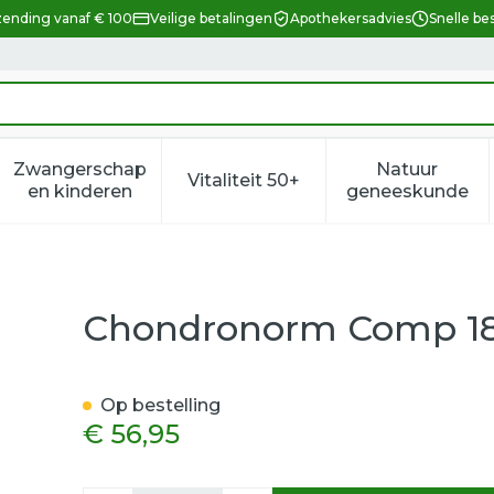
zending vanaf € 100
Veilige betalingen
Apothekersadvies
Snelle be
Zwangerschap
Natuur
Vitaliteit 50+
eid, verzorging en hygiëne categorie
enu voor Dieet, voeding en vitamines categorie
Toon submenu voor Zwangerschap en kindere
Toon submenu voor Vitalitei
Toon sub
en kinderen
geneeskunde
f Nutrisan
Chondronorm Comp 180
Op bestelling
€ 56,95