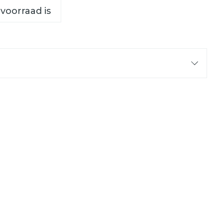
 voorraad is
C - 25°C)