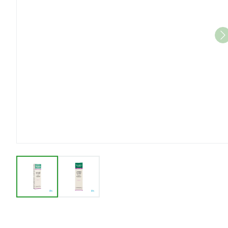
View larger image
View larger image