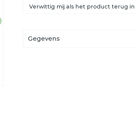
Verwittig mij als het product terug in
Gegevens
CNK
3411733
Organisaties
Bolton Belgium
Breedte
40 mm
Lengte
138 mm
Diepte
25 mm
Behoud
Kamertemperatuur (15°