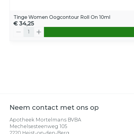
Tinge Women Oogcontour Roll On 10ml
€ 34,25
Aantal
Neem contact met ons op
Apotheek Mortelmans BVBA
Mechelsesteenweg 105
2220
Heist-op-den-Berg