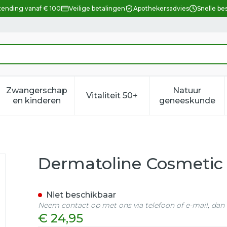
zending vanaf € 100
Veilige betalingen
Apothekersadvies
Snelle be
Zwangerschap
Natuur
Vitaliteit 50+
eid, verzorging en hygiëne categorie
enu voor Dieet, voeding en vitamines categorie
Toon submenu voor Zwangerschap en kindere
Toon submenu voor Vitalitei
Toon sub
en kinderen
geneeskunde
e Oogomtrek 15ml
Dermatoline Cosmetic
Niet beschikbaar
Neem contact op met ons via telefoon of e-mail, da
€ 24,95