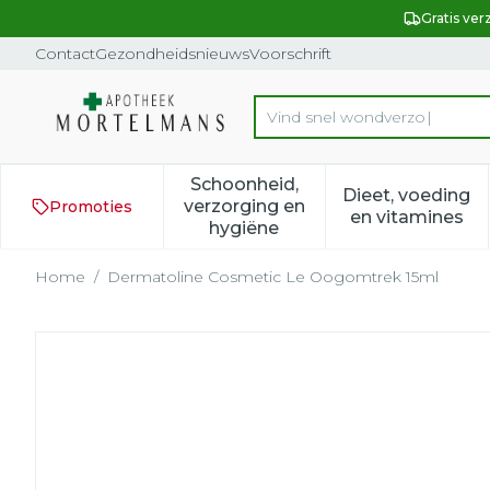
Ga naar de inhoud
Dia 1 van 1
Gratis ver
Contact
Gezondheidsnieuws
Voorschrift
Product, merk, categorie...
Schoonheid,
Dieet, voeding
verzorging en
Promoties
Toon submenu voor Schoonh
Toon subm
en vitamines
hygiëne
Home
/
Dermatoline Cosmetic Le Oogomtrek 15ml
Dermatoline Cosmetic L